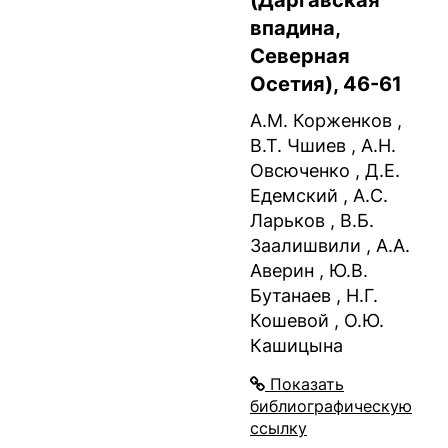
(Даргавская
впадина,
Северная
Осетия), 46-61
А.М. Корженков ,
В.Т. Чшиев , А.Н.
Овсюченко , Д.Е.
Едемский , А.С.
Ларьков , В.Б.
Заалишвили , А.А.
Аверин , Ю.В.
Бутанаев , Н.Г.
Кошевой , О.Ю.
Кашицына
Показать
библиографическую
ссылку