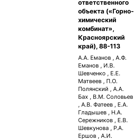
ответственного
объекта («Горно-
химический
комбинат»,
Красноярский
край), 88-113
А.А. Еманов , А.Ф.
Еманов , И.В.
Шевченко , Е.Е.
Матвеев , П.О.
Полянский , А.А.
Бах , В.М. Соловьев
, А.В. Фатеев , Е.А.
Гладышев , Н.А.
Сережников , Е.В.
Шевкунова , Р.А.
Ершов , А.И.