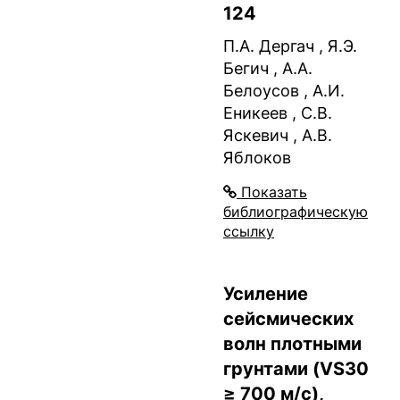
124
П.А. Дергач , Я.Э.
Бегич , А.А.
Белоусов , А.И.
Еникеев , С.В.
Яскевич , А.В.
Яблоков
Показать
библиографическую
ссылку
Усиление
сейсмических
волн плотными
грунтами (VS30
≥ 700 м/с),