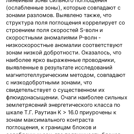
линейным зоны сильного поглощения
(ослабленные зоны), которые совпадают с
зонами разломов. Выявлено также, что
структура поля поглощения коррелирует со
строением поля скоростей S-волн и
скоростными аномалиями P-волн -
низкоскоростные аномалии соответствуют
зонам низкой добротности. Оказалось, что
наиболее ярко выраженные проводники,
выявленные в результате исследований
магнитотеллурическим методом, совпадают
с низкодобротными зонами, что
свидетельствует о существенном их
флюидонасыщении. Очаги наиболее сильных
землетрясений энергетического класса по
шкале Т.Г. Раутиан K > 16.0 приурочены к
зонам максимального контраста
поглощения, к границам блоков и