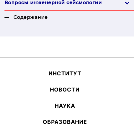
Вопросы инженерной сей­смо­логии
Содержание
ИН­СТИ­ТУТ
НОВОСТИ
НАУКА
ОБ­РА­ЗОВА­НИЕ