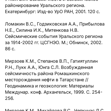
районирование Уральского региона.
Екатеринбург: Изд-во УрО РАН, 2001. 120 с.
Ломакин В.С., Годзиковская А.А., Прибылова
Н.Е., Силина И.К., Митенкова Н.В.
Сейсмические события Уральского региона
за 1914-2002 гг. ЦСГНЭО. М.; Обнинск, 2002.
86 с.
Мирзоев К.М., Степанов В.П., Гатиятуллин
Р.Н., Лукк А.А., Юнга С.Л. Возбужденная
сейсмичность района Ромашкинского
месторождения нефти в Татарстане //
Геодинамика и геоэкология: Материалы
Междунар. конф. Архангельск, 1999. С. 254-
256.
Мирзоев К.М., Михайлова Р.С., Чепкунас Л.С.