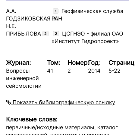
А.А.
Геофизическая служба
1
ГОДЗИКОВСКАЯ
РАН
1
Н.Е.
ПРИБЫЛОВА
ЦСГНЭО - филиал ОАО
2
2
«Институт Гидропроект»
Журнал:
Том:
Номер:
Год:
Страниц
Вопросы
41
2
2014
5-22
инженерной
сейсмологии
Показать библиографическую ссылку
Ключевые слова:
первичные/исходные материалы, каталог
землетрясений, параметры и природа