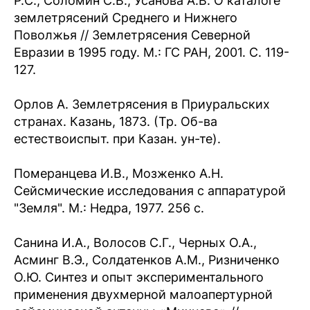
Р.С., Соломин С.В., Усанова А.В. О каталоге
землетрясений Среднего и Нижнего
Поволжья // Землетрясения Северной
Евразии в 1995 году. М.: ГС РАН, 2001. С. 119-
127.
Орлов А. Землетрясения в Приуральских
странах. Казань, 1873. (Тр. Об-ва
естествоиспыт. при Казан. ун-те).
Померанцева И.В., Мозженко А.Н.
Сейсмические исследования с аппаратурой
"Земля". М.: Недра, 1977. 256 с.
Санина И.А., Волосов С.Г., Черных О.А.,
Асминг В.Э., Солдатенков А.М., Ризниченко
О.Ю. Синтез и опыт экспериментального
применения двухмерной малоапертурной