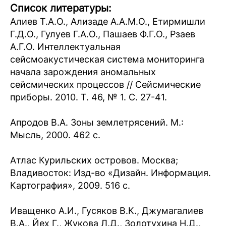
Список литературы:
Алиев Т.А.О., Ализаде А.А.М.О., Етирмишли
Г.Д.О., Гулуев Г.А.О., Пашаев Ф.Г.О., Рзаев
А.Г.О. Интеллектуальная
сейсмоакустическая система мониторинга
начала зарождения аномальных
сейсмических процессов // Сейсмические
приборы. 2010. Т. 46, № 1. С. 27-41.
Апродов В.А. Зоны землетрясений. М.:
Мысль, 2000. 462 с.
Атлас Курильских островов. Москва;
Владивосток: Изд-во «Дизайн. Информация.
Картография», 2009. 516 с.
Иващенко А.И., Гусяков В.К., Джумагалиев
В.А., Йех Г., Жукова Л.Д., Золотухина Н.Д.,