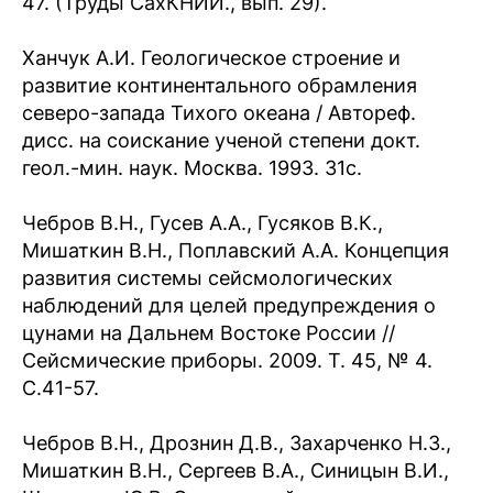
47. (Труды СахКНИИ., вып. 29).
Ханчук А.И. Геологическое строение и
развитие континентального обрамления
северо-запада Тихого океана / Автореф.
дисс. на соискание ученой степени докт.
геол.-мин. наук. Москва. 1993. 31с.
Чебров В.Н., Гусев А.А., Гусяков В.К.,
Мишаткин В.Н., Поплавский А.А. Концепция
развития системы сейсмологических
наблюдений для целей предупреждения о
цунами на Дальнем Востоке России //
Сейсмические приборы. 2009. Т. 45, № 4.
С.41-57.
Чебров В.Н., Дрознин Д.В., Захарченко Н.З.,
Мишаткин В.Н., Сергеев В.А., Синицын В.И.,