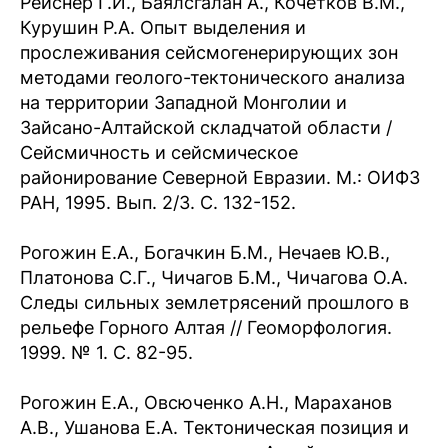
Рейснер Г.И., Баялсгалан А., Кочетков В.М.,
Курушин Р.А. Опыт выделения и
прослеживания сейсмогенерирующих зон
методами геолого-тектонического анализа
на территории Западной Монголии и
Зайсано-Алтайской складчатой области /
Сейсмичность и сейсмическое
районирование Северной Евразии. М.: ОИФЗ
РАН, 1995. Вып. 2/3. С. 132-152.
Рогожин Е.А., Богачкин Б.М., Нечаев Ю.В.,
Платонова С.Г., Чичагов Б.М., Чичагова О.А.
Следы сильных землетрясений прошлого в
рельефе Горного Алтая // Геоморфология.
1999. № 1. С. 82-95.
Рогожин Е.А., Овсюченко А.Н., Мараханов
А.В., Ушанова Е.А. Тектоническая позиция и