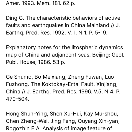
Amer. 1993. Mem. 181. 62 p.
Ding G. The characteristic behaviors of active
faults and earthquakes in China Mainland // J.
Earthq. Pred. Res. 1992. V. 1, N 1. P. 5-19.
Explanatory notes for the litospheric dynamics
map of China and adjancent seas. Beijing: Geol.
Publ. House, 1986. 53 p.
Ge Shumo, Bo Meixiang, Zheng Fuwan, Luo
Fuzhong. The Koktokay-Ertai Fault, Xinjiang,
China // J. Earthq. Pred. Res. 1996. V.5, N 4. P.
470-504.
Hong Shun-Ying, Shen Xu-Hui, Kay Mu-shou,
Chen Zheng-Wei, Jing Feng, Ouyang Xin-yan,
Rogozhin E.A. Analysis of image feature of