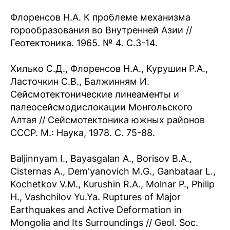
Флоренсов Н.А. К проблеме механизма
горообразования во Внутренней Азии //
Геотектоника. 1965. № 4. С.3-14.
Хилько С.Д., Флоренсов Н.А., Курушин Р.А.,
Ласточкин С.В., Балжинням И.
Сейсмотектонические линеаменты и
палеосейсмодислокации Монгольского
Алтая // Сейсмотектоника южных районов
СССР. М.: Наука, 1978. С. 75-88.
Baljinnyam I., Bayasgalan A., Borisov B.A.,
Cisternas A., Dem'yanovich M.G., Ganbataar L.,
Kochetkov V.M., Kurushin R.A., Molnar P., Philip
H., Vashchilov Yu.Ya. Ruptures of Major
Earthquakes and Active Deformation in
Mongolia and Its Surroundings // Geol. Soc.