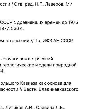
ии / Отв. ред. Н.П. Лаверов. М.:
 СССР с древнейших времен до 1975
1977. 536 с.
емлетрясений // Тр. ИФЗ АН СССР.
ные очаги землетрясений
и геологические модели природной
54.
Большого Кавказа как основа для
асности // Вестн. Владикавказского
., Лутиков А.И., Славина Л.Б.,