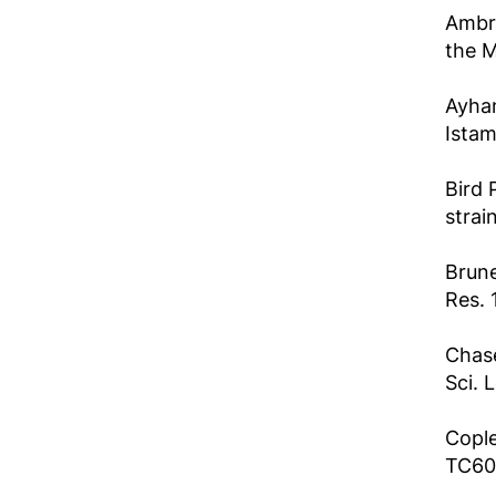
Ambra
the M
Ayhan
Istam
Bird 
strai
Brune
Res. 
Chase
Sci. 
Cople
TC60