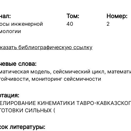
нал:
Том:
Номер:
осы инженерной
40
2
мологии
казать библиографическую ссылку
евые слова:
матическая модель, сейсмический цикл, математ
тойчивости, мониторинг сейсмичности
тация:
ЕЛИРОВАНИЕ КИНЕМАТИКИ TАВРО-КАВКАЗСКОГ
ГОТОВКИ СИЛЬНЫХ (
ок литературы: