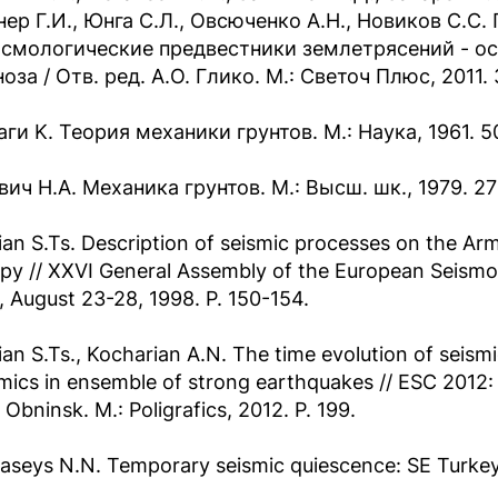
нер Г.И., Юнга С.Л., Овсюченко А.Н., Новиков С.С
йсмологические предвестники землетрясений - о
оза / Отв. ред. А.О. Глико. М.: Светоч Плюс, 2011. 
ги K. Теория механики грунтов. М.: Наука, 1961. 5
ич Н.A. Механика грунтов. М.: Высш. шк., 1979. 27
an S.Ts. Description of seismic processes on the Ar
py // XXVI General Assembly of the European Seismol
l, August 23-28, 1998. P. 150-154.
an S.Ts., Kocharian A.N. The time evolution of seism
ics in ensemble of strong earthquakes // ESC 2012:
 Obninsk. M.: Poligrafics, 2012. P. 199.
seys N.N. Temporary seismic quiescence: SE Turkey //