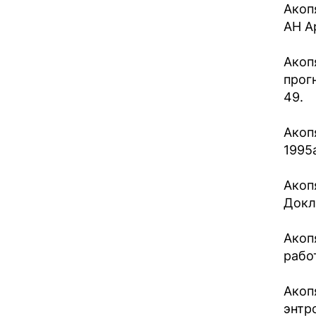
Aкоп
АН Aр
Aкоп
прогн
49.
Акоп
1995a
Акоп
Докл.
Акоп
рабо
Акоп
энтро