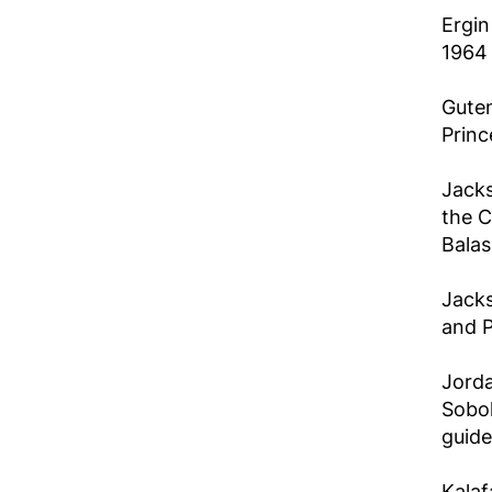
Ergin
1964 
Guten
Princ
Jacks
the C
Balas
Jacks
and P
Jorda
Sobol
guide
Kalaf