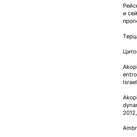
Рейс
и се
прогн
Терца
Цитов
Akopi
entro
Israe
Akopi
dynam
2012,
Ambra