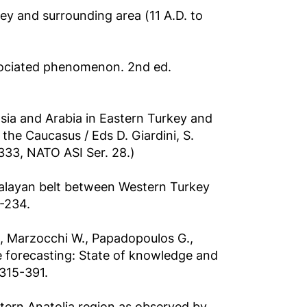
key and surrounding area (11 A.D. to
ssociated phenomenon. 2nd ed.
ia and Arabia in Eastern Turkey and
 the Caucasus / Eds D. Giardini, S.
 333, NATO ASI Ser. 28.)
malayan belt between Western Turkey
8-234.
I., Marzocchi W., Papadopoulos G.,
e forecasting: State of knowledge and
 315-391.
astern Anatolia region as observed by