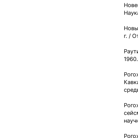
Нове
Наука
Новы
г. / 
Раут
1960.
Рого
Кавк
среды
Рого
сейс
научн
Рогож