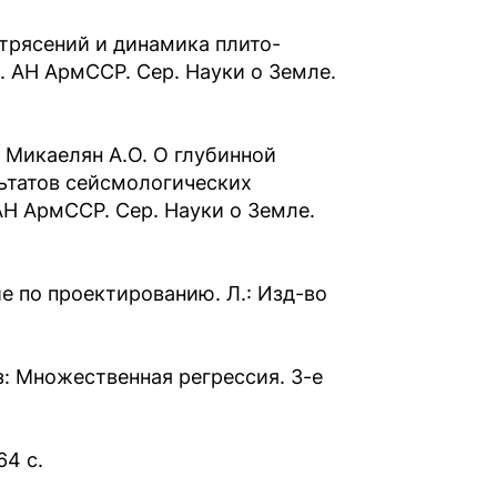
трясений и динамика плито-
. АН AрмССР. Сер. Науки о Земле.
., Микаелян A.O. О глубинной
льтатов сейсмологических
АН AрмССР. Сер. Науки о Земле.
е по проектированию. Л.: Изд-во
з: Множественная регрессия. 3-е
64 с.