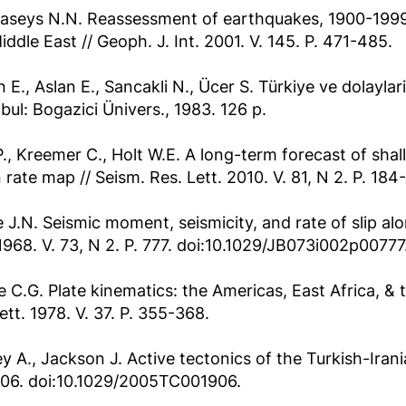
seys N.N. Reassessment of earthquakes, 1900-1999,
iddle East // Geoph. J. Int. 2001. V. 145. P. 471-485.
 E., Aslan E., Sancakli N., Ücer S. Türkiye ve dolayl
bul: Bogazici Ünivers., 1983. 126 p.
P., Kreemer C., Holt W.E. A long-term forecast of sha
n rate map // Seism. Res. Lett. 2010. V. 81, N 2. P. 184
 J.N. Seismic moment, seismicity, and rate of slip alo
1968. V. 73, N 2. P. 777. doi:10.1029/JB073i002p00777
 C.G. Plate kinematics: the Americas, East Africa, & t
Lett. 1978. V. 37. P. 355-368.
y A., Jackson J. Active tectonics of the Turkish-Irani
06. doi:10.1029/2005TC001906.