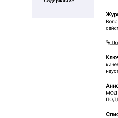
Содержание
Жур
Вопр
сейс
По
Ключ
кине
неус
Анно
МОД
ПОД
Спис