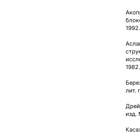
Aкоп
блок
1992.
Аслан
стру
иссл
1982.
Бере
лит. 
Дрей
изд. 
Каса