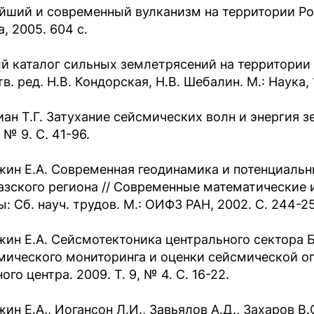
йший и современный вулканизм на территории Росс
, 2005. 604 с.
й каталог сильных землетрясений на территории
Отв. ред. Н.В. Кондорская, Н.В. Шебалин. М.: Наука, 
иан T.Г. Затухание сейсмических волн и энергия з
 № 9. С. 41-96.
жин Е.А. Современная геодинамика и потенциаль
азского региона // Современные математические 
: Сб. науч. трудов. М.: ОИФЗ РАН, 2002. С. 244-2
жин Е.А. Сейсмотектоника центрального сектора 
мического мониторинга и оценки сейсмической оп
ого центра. 2009. Т. 9, № 4. С. 16-22.
ин Е.А., Иогансон Л.И., Завьялов А.Д., Захаров В.С