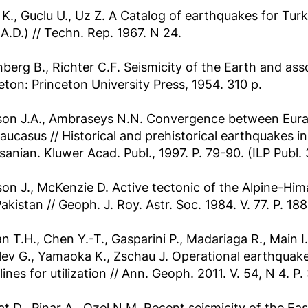
 K., Guclu U., Uz Z. A Catalog of earthquakes for Tur
A.D.) // Techn. Rep. 1967. N 24.
berg B., Richter C.F. Seismicity of the Earth and a
eton: Princeton University Press, 1954. 310 p.
on J.A., Ambraseys N.N. Convergence between Euras
aucasus // Historical and prehistorical earthquakes in
sanian. Kluwer Acad. Publ., 1997. P. 79-90. (ILP Publ.
on J., McKenzie D. Active tectonic of the Alpine-Hi
akistan // Geoph. J. Roy. Astr. Soc. 1984. V. 77. P. 18
n T.H., Chen Y.-T., Gasparini P., Madariaga R., Main 
ev G., Yamaoka K., Zschau J. Operational earthquak
lines for utilization // Ann. Geoph. 2011. V. 54, N 4. P.
at D., Pinar A., Ozel N.M. Recent seismicity of the E