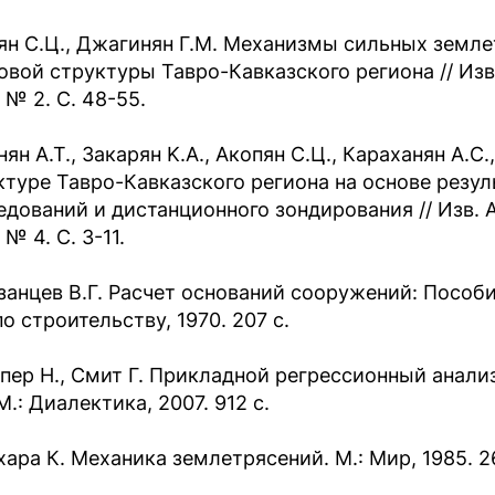
ян С.Ц., Джагинян Г.M. Механизмы сильных земле
овой структуры Тавро-Кавказского региона // Изв
 № 2. С. 48-55.
ян A.T., Закарян K.A., Aкопян С.Ц., Караханян A.С
ктуре Тавро-Кавказского региона на основе резу
едований и дистанционного зондирования // Изв. 
 № 4. С. 3-11.
занцев В.Г. Расчет оснований сооружений: Пособи
по строительству, 1970. 207 с.
пер Н., Смит Г. Прикладной регрессионный анали
М.: Диалектика, 2007. 912 с.
хара К. Механика землетрясений. М.: Мир, 1985. 2