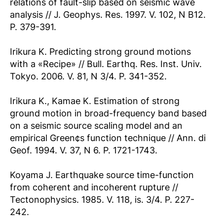
relations of fault-slip based on seismic wave
analysis // J. Geophys. Res. 1997. V. 102, N B12.
P. 379-391.
Irikura K. Predicting strong ground motions
with a «Recipe» // Bull. Earthq. Res. Inst. Univ.
Tokyo. 2006. V. 81, N 3/4. P. 341-352.
Irikura K., Kamae K. Estimation of strong
ground motion in broad-frequency band based
on a seismic source scaling model and an
empirical Green¢s function technique // Ann. di
Geof. 1994. V. 37, N 6. P. 1721-1743.
Koyama J. Earthquake source time-function
from coherent and incoherent rupture //
Tectonophysics. 1985. V. 118, is. 3/4. P. 227-
242.