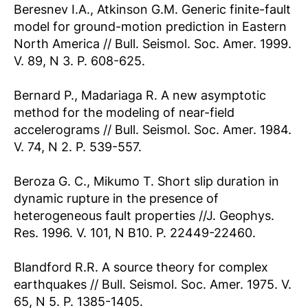
Beresnev I.A., Atkinson G.M. Generic finite-fault
model for ground-motion prediction in Eastern
North America // Bull. Seismol. Soc. Amer. 1999.
V. 89, N 3. P. 608-625.
Bernard P., Madariaga R. A new asymptotic
method for the modeling of near-field
accelerograms // Bull. Seismol. Soc. Amer. 1984.
V. 74, N 2. P. 539-557.
Beroza G. C., Mikumo T. Short slip duration in
dynamic rupture in the presence of
heterogeneous fault properties //J. Geophys.
Res. 1996. V. 101, N B10. P. 22449-22460.
Blandford R.R. A source theory for complex
earthquakes // Bull. Seismol. Soc. Amer. 1975. V.
65, N 5. P. 1385-1405.