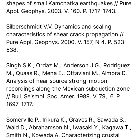
shapes of small Kamchatka earthquakes // Pure
Appl. Geophys. 2003. V. 160. P. 1717-1743.
Silberschmidt V.V. Dynamics and scaling
characteristics of shear crack propagation //
Pure Appl. Geophys. 2000. V. 157, N 4. P. 523-
538.
Singh S.K., Ordaz M., Anderson J.G., Rodriguez
M., Quaas R., Mena E., Ottaviani M., Almora D.
Analysis of near source strong-motion
recordings along the Mexican subduction zone
// Bull. Seismol. Soc. Amer. 1989. V. 79,  6. P.
1697-1717.
Somerville P., Irikura K., Graves R., Sawada S.,
Wald D., Abrahamson N., Iwasaki Y., Kagawa T.,
Smith N., Kowada A. Characterizing crustal