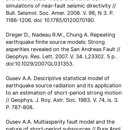
simulations of near-fault seismic directivity //
Bull. Seismol. Soc. Amer. 2008. V. 98, N 3. P.
1186-1206. doi: 10.1785/0120070190.
Dreger D., Nadeau R.M., Chung A. Repeating
earthquake finite source models: Strong
asperities revealed on the San Andreas Fault //
Geophys. Res. Lett. 2007. V. 34. L23302. 5 p.
doi:10.1029/2007GL031353.
Gusev A.A. Descriptive statistical model of
earthquake source radiation and its application
to an estimation of short-period strong motion
// Geophys. J. Roy. Astr. Soc. 1983. V. 74, is. 3.
P. 787-808.
Gusev A.A. Multiasperity fault model and the
nature of short-period subsources // Pure Appl.