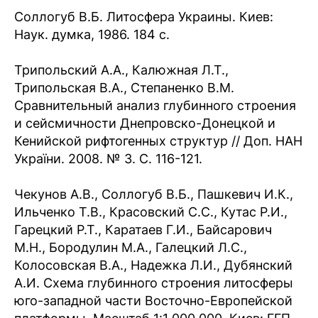
Соллогуб В.Б. Литосфера Украины. Киев:
Наук. думка, 1986. 184 с.
Трипольский А.А., Калюжная Л.Т.,
Трипольская В.А., Степаненко В.М.
Сравнительный анализ глубинного строения
и сейсмичности Днепровско-Донецкой и
Кенийской рифтогенных структур // Доп. НАН
України. 2008. № 3. С. 116-121.
Чекунов А.В., Соллогуб В.Б., Пашкевич И.К.,
Ильченко Т.В., Красовский С.С., Кутас Р.И.,
Гарецкий Р.Т., Каратаев Г.И., Байсарович
М.Н., Бородулин М.А., Галецкий Л.С.,
Колосовская В.А., Надежка Л.И., Дубянский
А.И. Схема глубинного строения литосферы
юго-западной части Восточно-Европейской