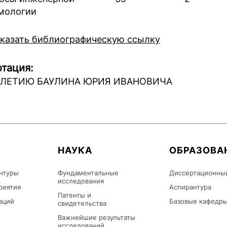
мологии
казать библиографическую ссылку
тация:
5-ЛЕТИЮ БАУЛИНА ЮРИЯ ИВАНОВИЧА
НАУКА
ОБРАЗОВА
нтуры
Фундаментальные
Диссертационны
исследования
риятия
Аспирантура
Патенты и
аций
Базовые кафедр
свидетельства
Важнейшие результаты
исследований