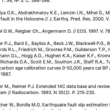
 Т. 39, № 3. С. 386-398.
ya O.K., Abdrakhmatov K.E., Lemzin I.N., Mihel G., M
fault in the Holocene // J. Earthq. Pred. Res. 2000. V
l G.W., Reigber Ch., Angermann D. // EOS. 1997. V. 78
r P.J., Bard E., Bayliss A., Beck J.W., Blackwell P.G.,
ds R.L., Friedrich M., Grootes P.M., Guilderson T.P., H
ann D.L., Hogg A.G., Hughen K.A., Kaiser K.F., Krome
 Richards D.A., Scott E.M., Southon J.R., Staff R.A., 
carbon age calibration curves 0-50,000 years cal BP /
1887.
er M., Reimer P.J. Extended 14C data base and revise
am // Radiocarbon. 1993. N 35(2). P. 215-230.
her W., Bonilla M.G. Earthquake fault slip estimation