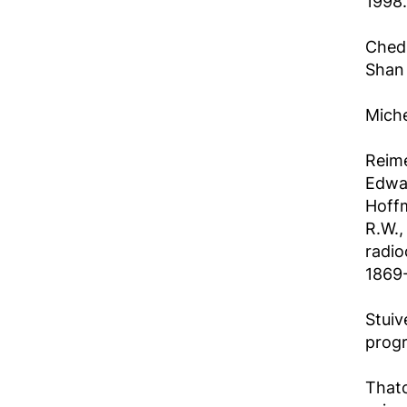
1998.
Chedi
Shan 
Miche
Reime
Edwar
Hoffm
R.W.,
radio
1869-
Stuiv
progr
Thatc