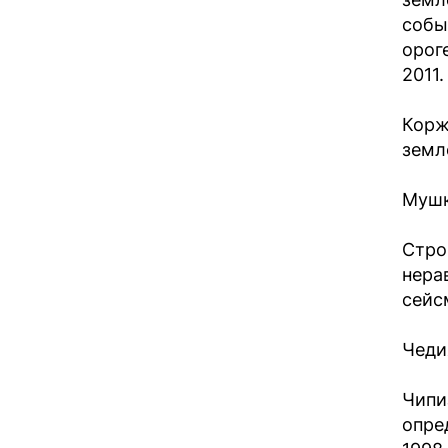
собы
ороге
2011.
Корж
земл
Мушке
Стро
нера
сейсм
Чеди
Чипи
опре