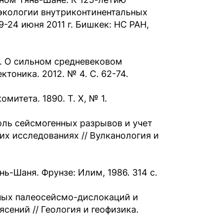
экологии внутриконтинентальных
19-24 июня 2011 г. Бишкек: НС РАН,
.В. О сильном средневековом
тоника. 2012. № 4. С. 62-74.
митета. 1890. Т. X, № 1.
оль сейсмогенных разрывов и учет
х исследованиях // Вулканология и
ь-Шаня. Фрунзе: Илим, 1986. 314 с.
ных палеосейсмо-дислокаций и
сений // Геология и геофизика.