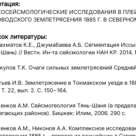
тация:
ЕОСЕЙСМОЛОГИЧЕСКИЕ ИССЛЕДОВАНИЯ В ПЛЕ
ВОДСКОГО ЗЕМЛЕТРЯСЕНИЯ 1885 Г. В СЕВЕРН
ок литературы:
ахматов К.Е., Джумабаева А.Б. Сегментация Исс
Шань) // Вестн. Ин-та сейсмологии НАН КР. 2014. 
кулов Т.К. Очаги сильных землетрясений Средней А
ьев И.В. Землетрясение в Токмакском уезде в 1885 
 Т. 22, вып. 2. С. 150−164.
енков А.М. Сейсмогеология Тянь-Шаня (в предел
егающих районов). Бишкек: Илим, 2006. 290 с.
енков А.М., Никонов А.А. Комплексное исследова
етрясения 1885 г. - первого из важнейших в Севе