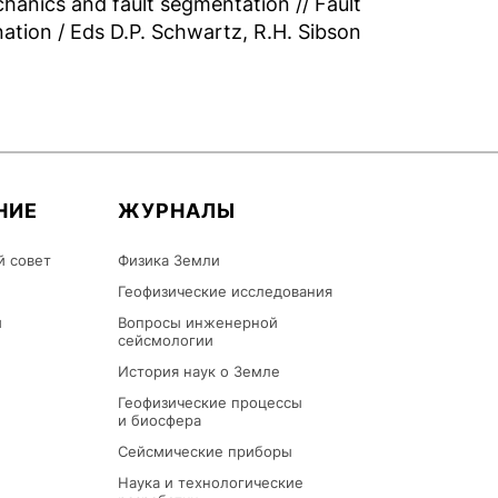
hanics and fault segmentation // Fault
nation / Eds D.P. Schwartz, R.H. Sibson
НИЕ
ЖУРНАЛЫ
й совет
Физика Земли
Геофизические исследования
ы
Вопросы инженерной
сейсмологии
История наук о Земле
Геофизические процессы
и биосфера
Сейсмические приборы
Наука и технологические