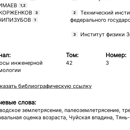
 ИМАЕВ
1,2
 КОРЖЕНКОВ
Технический инст
3
2
 ЧИПИЗУБОВ
федерального государ
1
Институт физики З
3
нал:
Том:
Номер:
осы инженерной
42
3
мологии
казать библиографическую ссылку
евые слова:
водское землетрясение, палеоземлетрясение, тре
рвальная оценка возраста, Чуйская впадина, Тянь