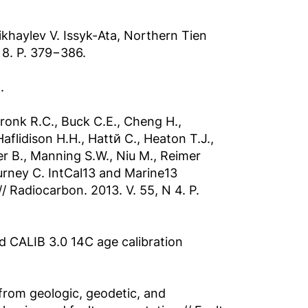
ikhaylev V. Issyk-Ata, Northern Tien
. 8. Р. 379−386.
.
 Bronk R.C., Buck C.E., Cheng H.,
aflidison H.H., Hattй C., Heaton T.J.,
r B., Manning S.W., Niu M., Reimer
Turney C. IntCal13 and Marine13
/ Radiocarbon. 2013. V. 55, N 4. P.
d CALIB 3.0 14C age calibration
 from geologic, geodetic, and