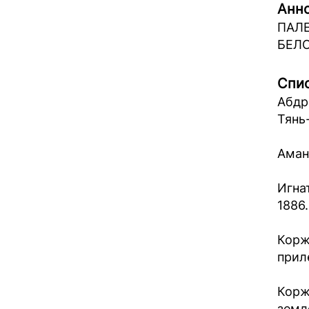
Анно
ПАЛ
БЕЛО
Спис
Абдр
Тянь-
Аман
Игнат
1886.
Корж
прил
Корж
земл