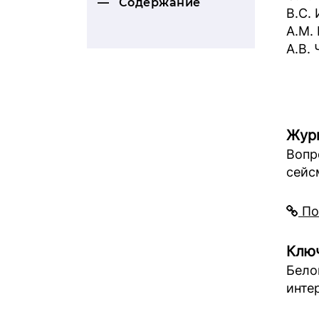
Содержание
В.С.
А.М.
А.В.
Жур
Вопр
сейс
По
Ключ
Бело
инте