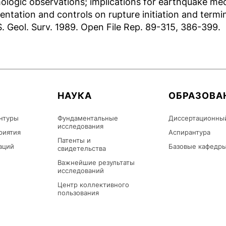
ologic observations; implications for earthquake mec
ntation and controls on rupture initiation and termi
 S. Geol. Surv. 1989. Open File Rep. 89-315, 386-399.
НАУКА
ОБРАЗОВА
нтуры
Фундаментальные
Диссертационны
исследования
риятия
Аспирантура
Патенты и
аций
Базовые кафедр
свидетельства
Важнейшие результаты
исследований
Центр коллективного
пользования