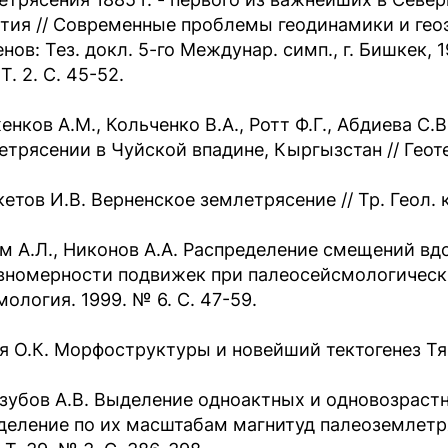
тия // Современные проблемы геодинамики и гео
нов: Тез. докл. 5-го Междунар. симп., г. Бишкек, 
 Т. 2. С. 45-52.
енков А.М., Кольченко В.А., Ротт Ф.Г., Абдиева С
етрясении в Чуйской впадине, Кыргызстан // Геотек
тов И.В. Верненское землетрясение // Тр. Геол. ко
м А.Л., Никонов А.А. Распределение смещений вд
вномерности подвижек при палеосейсмологически
ология. 1999. № 6. С. 47-59.
я О.К. Морфоструктуры и новейший тектогенез Тян
зубов А.В. Выделение одноактных и одновозраст
деление по их масштабам магнитуд палеоземлетря