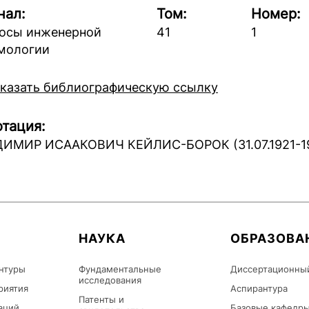
нал:
Том:
Номер:
осы инженерной
41
1
мологии
казать библиографическую ссылку
тация:
ИМИР ИСААКОВИЧ КЕЙЛИС-БОРОК (31.07.1921-19.
НАУКА
ОБРАЗОВА
нтуры
Фундаментальные
Диссертационны
исследования
риятия
Аспирантура
Патенты и
аций
Базовые кафедр