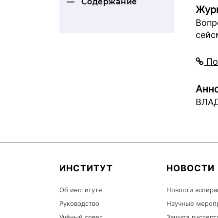
Содержание
Жур
Вопр
сейс
По
Анно
ВЛАД
ИНСТИТУТ
НОВОСТИ
Об институте
Новости аспира
Руководство
Научные мероп
Учёный совет
Защита диссерт