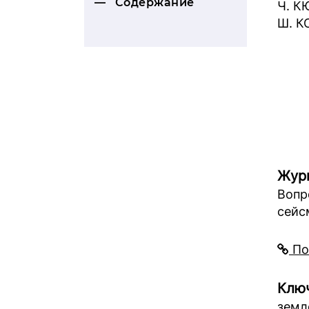
Содержание
Ч. К
Ш. 
Жур
Вопр
сейс
По
Ключ
земл