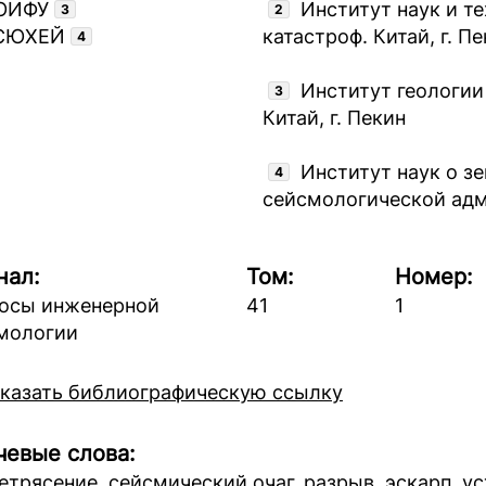
ЮИФУ
Институт наук и т
3
2
КСЮХЕЙ
катастроф. Китай, г. П
4
Институт геологии 
3
Китай, г. Пекин
Институт наук о з
4
сейсмологической ад
нал:
Том:
Номер:
осы инженерной
41
1
мологии
казать библиографическую ссылку
евые слова:
етрясение, сейсмический очаг, разрыв, эскарп, ус