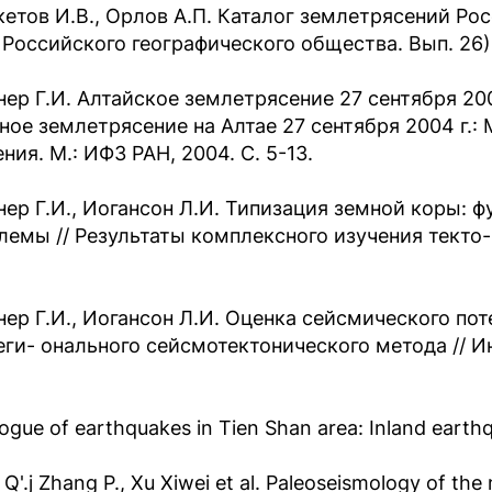
етов И.В., Орлов А.П. Каталог землетрясений Росс
. Российского географического общества. Вып. 26)
нер Г.И. Алтайское землетрясение 27 сентября 200
ное землетрясение на Алтае 27 сентября 2004 г.:
ния. М.: ИФЗ РАН, 2004. С. 5-13.
нер Г.И., Иогансон Л.И. Типизация земной коры: 
лемы // Результаты комплексного изучения текто- 
нер Г.И., Иогансон Л.И. Оценка сейсмического по
еги- онального сейсмотектонического метода // Инф
ogue of earthquakes in Tien Shan area: Inland earthqu
Q'.j Zhang P., Xu Xiwei et al. Paleoseismology of th