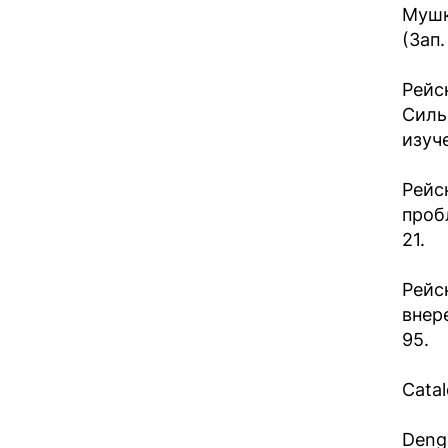
Мушк
(Зап
Рейс
Силь
изуче
Рейс
проб
21.
Рейс
внер
95.
Catal
Deng 