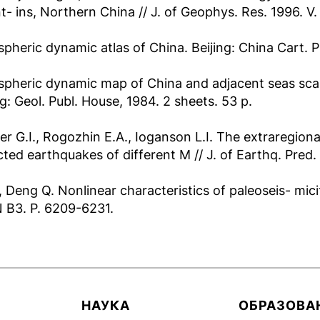
- ins, Northern China // J. of Geophys. Res. 1996. V.
spheric dynamic atlas of China. Beijing: China Cart. P
spheric dynamic map of China and adjacent seas sca
ng: Geol. Publ. House, 1984. 2 sheets. 53 p.
er G.I., Rogozhin E.A., Ioganson L.I. The extraregion
ted earthquakes of different M // J. of Earthq. Pred. 
, Deng Q. Nonlinear characteristics of paleoseis- micit
N B3. P. 6209-6231.
НАУКА
ОБРАЗОВА