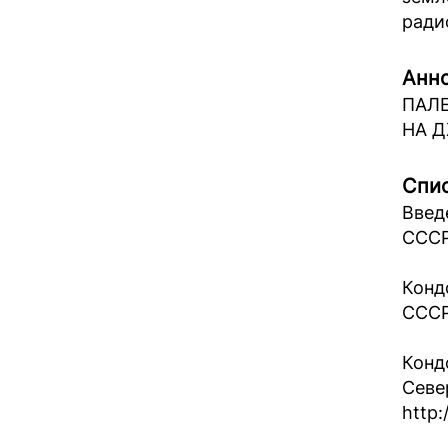
ради
Анно
ПАЛ
НА 
Спис
Введ
СССР
Конд
СССР 
Конд
Севе
http: