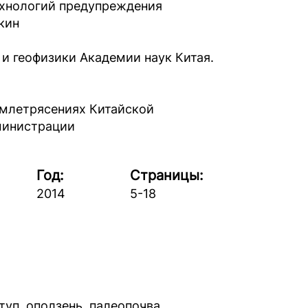
ехнологий предупреждения
екин
и геофизики Академии наук Китая.
емлетрясениях Китайской
министрации
Год:
Страницы:
2014
5-18
туп, оползень, палеопочва,