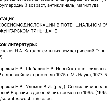
оуглеродный возраст, антиклиналь, магнитуда
тация:
ЕОСЕЙСМОДИСЛОКАЦИИ В ПОТЕНЦИАЛЬНОМ ОЧ
ДЖУНГАРСКОМ ТЯНЬ-ШАНЕ
ок литературы:
енская Н.А. Каталог сильных землетрясений Тянь
).
орская Н.В., Шебалин Н.В. Новый каталог сильны
с древнейших времен до 1975 г. М.: Наука, 1977. 5
орская Н.В., Уломов В.И. (ред.). Специализирова
рной Евразии с древнейших времен по 1995. [1995
//socrates.wdcb.ru/scetac.