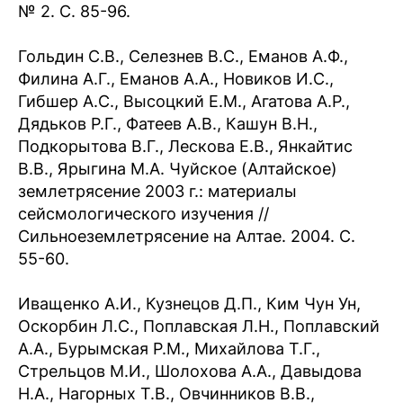
№ 2. С. 85-96.
Гольдин С.В., Селезнев В.С., Еманов А.Ф.,
Филина А.Г., Еманов A.A., Новиков И.С.,
Гибшер А.С., Высоцкий E.M., Агатова A.Р.,
Дядьков P.Г., Фатеев A.В., Кашун В.Н.,
Подкорытова В.Г., Лескова E.В., Янкайтис
В.В., Ярыгина M.A. Чуйское (Алтайское)
землетрясение 2003 г.: материалы
сейсмологического изучения //
Сильноеземлетрясение на Алтае. 2004. С.
55-60.
Иващенко A.И., Кузнецов Д.П., Ким Чун Ун,
Оскорбин Л.С., Поплавская Л.Н., Поплавский
A.A., Бурымская Р.M., Михайлова T.Г.,
Стрельцов M.И., Шолохова A.A., Давыдова
Н.A., Нагорных T.В., Овчинников В.В.,