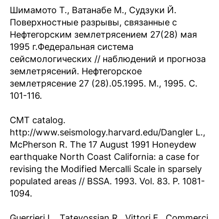
Шимамото T., Ватанабе M., Судзуки Й.
Поверхностные разрывы, связанные с
Нефтегорским землетрясением 27(28) мая
1995 г.Федеральная система
сейсмологических // наблюдений и прогноза
землетрясений. Нефтегорское
землетрясение 27 (28).05.1995. М., 1995. С.
101-116.
CMT catalog.
http://www.seismology.harvard.edu/Dangler L.,
McPherson R. The 17 August 1991 Honeydew
earthquake North Coast California: a case for
revising the Modified Mercalli Scale in sparsely
populated areas // BSSA. 1993. Vol. 83. P. 1081-
1094.
Guerrieri L., Tatevossian R., Vittori E., Commerci