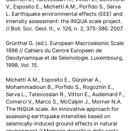
V., Esposito E., Michetti A.M., Porfido S., Serva
L. Earthquake environmental effects (EEE) and
intensity assessment: the INQUA scale project.
// Boll. Soc. Geol. It., v. 126, n. 2, 375-386. 2007.
Grünthal G. (ed.). European Macroseismic Scale
1998 // Cahiers du Centre Europeen de
Geodynamique et de Seismologie. Luxembourg,
1998. Vol. 15.
Michetti A.M., Esposito E., Gürpinar A.,
Mohammadioun B., Porfido S., Rogozhin E.,
Serva L., Tatevossian R., Vittori E., Audemard F.,
Comerci V., Marco S., McCalpin J., Morner N.A.
The INQUA scale. An innovative approach for
assessing earthquake intensities based on
seismically-induced ground effects in natural
environment // Memorie descritive della carta