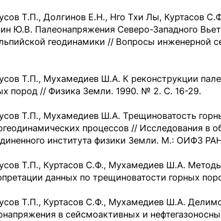
сов Т.П., Долгинов Е.Н., Нго Тхи Лы, Куртасов С.Ф
ин Ю.В. Палеонапряжения Северо-Западного Вье
альпийской геодинамики // Вопросы инженерной сей
усов Т.П., Мухамедиев Ш.А. К реконструкции па
х пород // Физика Земли. 1990. № 2. С. 16-29.
усов Т.П., Мухамедиев Ш.А. Трещиноватость горн
огеодинамических процессов // Исследования в о
диненного института физики Земли. М.: ОИФЗ РАН,
усов Т.П., Куртасов С.Ф., Мухамедиев Ш.А. Метод
рпретации данных по трещиноватости горных пород
усов Т.П., Куртасов С.Ф., Мухамедиев Ш.А. Делим
онапряжения в сейсмоактивных и нефтегазоносных