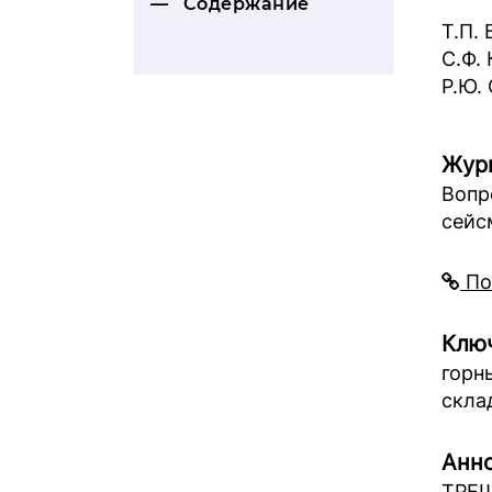
Содержание
Т.П.
С.Ф.
Р.Ю.
Жур
Вопр
сейс
По
Ключ
горн
скла
Анно
ТРЕ