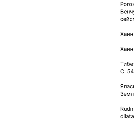
Рого
Венч
сейсм
Хаин 
Хаин
Тибе
С. 5
Япас
Земле
Rudni
dilat