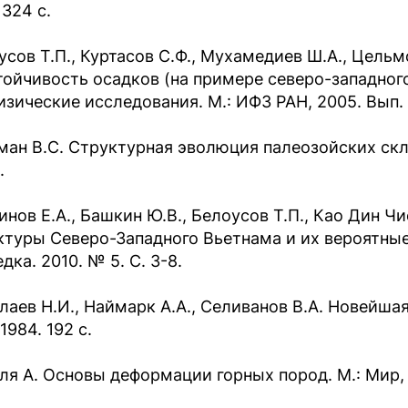
 324 с.
усов Т.П., Куртасов С.Ф., Мухамедиев Ш.А., Цель
тойчивость осадков (на примере северо-западного
изические исследования. М.: ИФЗ РАН, 2005. Вып. 3
ман В.С. Структурная эволюция палеозойских скла
.
инов Е.А., Башкин Ю.В., Белоусов Т.П., Као Дин Ч
ктуры Северо-Западного Вьетнама и их вероятные а
дка. 2010. № 5. С. 3-8.
лаев Н.И., Наймарк А.А., Селиванов В.А. Новейша
1984. 192 с.
ля А. Основы деформации горных пород. М.: Мир, 1