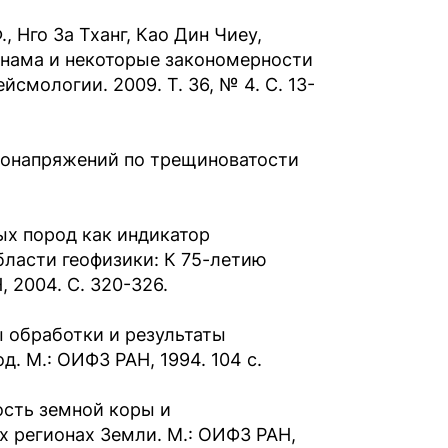
., Нго За Тханг, Као Дин Чиеу,
тнама и некоторые закономерности
смологии. 2009. Т. 36, № 4. С. 13-
леонапряжений по трещиноватости
ых пород как индикатор
бласти геофизики: К 75-летию
 2004. С. 320-326.
ы обработки и результаты
. М.: ОИФЗ РАН, 1994. 104 с.
ость земной коры и
 регионах Земли. М.: ОИФЗ РАН,