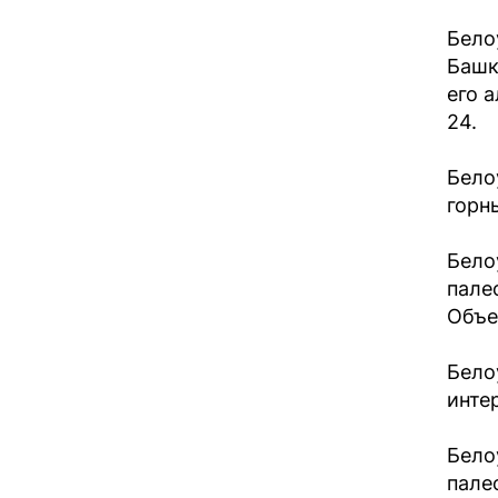
Белоу
Башк
его 
24.
Бело
горны
Бело
пале
Объе
Бело
инте
Бело
пале