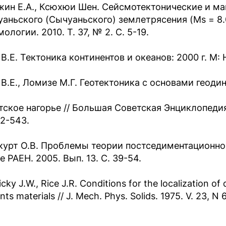
жин Е.А., Ксюхюи Шен. Сейсмотектонические и м
уаньского (Сычуаньского) землетрясения (Мs = 8.
ологии. 2010. Т. 37, № 2. С. 5-19.
В.Е. Тектоника континентов и океанов: 2000 г. М: Н
 В.Е., Ломизе М.Г. Геотектоника с основами геодин
тское нагорье // Большая Советская Энциклопедия. 
42-543.
курт О.В. Проблемы теории постседиментационного
 РАЕН. 2005. Вып. 13. С. 39-54.
cky J.W., Rice J.R. Conditions for the localization of
ants materials // J. Mech. Phys. Solids. 1975. V. 23, N 