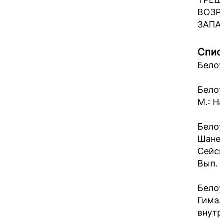
ВОЗ
ЗАПА
Спис
Бело
Бело
М.: Н
Бело
Шане
Сейс
Вып. 
Бело
Гима
внут