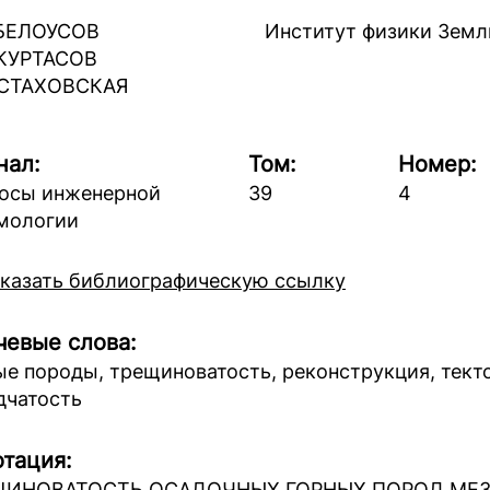
 БЕЛОУСОВ
Институт физики Земл
 КУРТАСОВ
 СТАХОВСКАЯ
нал:
Том:
Номер:
осы инженерной
39
4
мологии
казать библиографическую ссылку
евые слова:
ые породы, трещиноватость, реконструкция, тект
дчатость
тация:
ЩИНОВАТОСТЬ ОСАДОЧНЫХ ГОРНЫХ ПОРОД МЕ