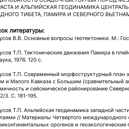
РАСТА И АЛЬПИЙСКАЯ ГЕОДИНАМИКА ЦЕНТРАЛЬ
ДНОГО ТИБЕТА, ПАМИРА И СЕВЕРНОГО ВЬЕТНА
ок литературы:
усов В.В. Основные вопросы геотектоники. М.: Госг
усов Т.П. Тектонические движения Памира в плей
аука, 1976. 120 с.
усов Т.П. Современный морфоструктурный план з
м и Малого Кавказа с Большим (сравнительный ан
мичность и сейсмическое районирование Северной
2/3. С. 181-195.
усов Т.П. Альпийская геодинамика западной части
лаями // Материалы Четвертого международного
риконтинентальных орогенов и геоэкологические п