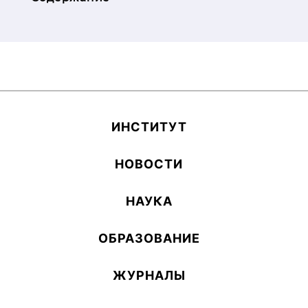
ИН­СТИ­ТУТ
НОВОСТИ
НАУКА
ОБ­РА­ЗОВА­НИЕ
ЖУРНАЛЫ