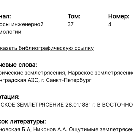
нал:
Том:
Номер:
осы инженерной
37
4
мологии
казать библиографическую ссылку
евые слова:
рические землетрясения, Нарвское землетрясени
нградская АЭС, г. Санкт-Петербург
тация:
СКОЕ ЗЕМЛЕТРЯСЕНИЕ 28.01.1881 г. В ВОСТОЧ
ок литературы:
новская Б.А, Никонов А.А. Ощутимые землетрясени