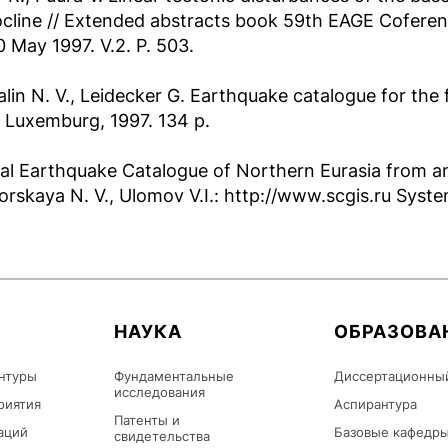
line // Extended abstracts book 59th EAGE Coferenc
 May 1997. V.2. P. 503.
lin N. V., Leidecker G. Earthquake catalogue for the
 Luxemburg, 1997. 134 p.
al Earthquake Catalogue of Northern Eurasia from an
rskaya N. V., Ulomov V.I.: http://www.scgis.ru Syste
НАУКА
ОБРАЗОВА
нтуры
Фундаментальные
Диссертационны
исследования
риятия
Аспирантура
Патенты и
аций
Базовые кафедр
свидетельства