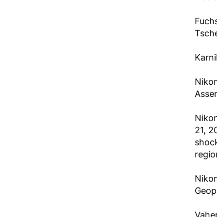
Fuchs
Tsche
Karni
Nikon
Assem
Nikon
21, 2
shock
regio
Nikon
Geoph
Vaher