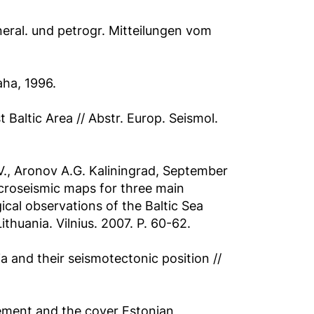
neral. und petrogr. Mitteilungen vom
aha, 1996.
 Baltic Area // Abstr. Europ. Seismol.
 V., Aronov A.G. Kaliningrad, September
acroseismic maps for three main
ical observations of the Baltic Sea
Lithuania. Vilnius. 2007. P. 60-62.
a and their seismotectonic position //
sement and the cover Estonian