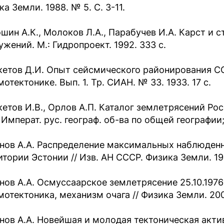
а Земли. 1988. № 5. С. 3-11.
шин А.К., Молоков Л.А., Парабучев И.А. Карст и 
ужений. М.: Гидропроект. 1992. 333 с.
етов Д.И. Опыт сейсмического районирования С
отектонике. Вып. 1. Тр. СИАН. № 33. 1933. 17 с.
етов И.В., Орлов А.П. Каталог землетрясений Рос
 Императ. рус. географ. об-ва по общей географии; 
нов А.А. Распределение максимальных наблюденн
итории Эстонии // Изв. АН СССР. Физика Земли. 199
нов А.А. Осмуссаарское землетрясение 25.10.1976
мотектоника, механизм очага // Физика Земли. 200
нов А.А. Новейшая и молодая тектоническая акт