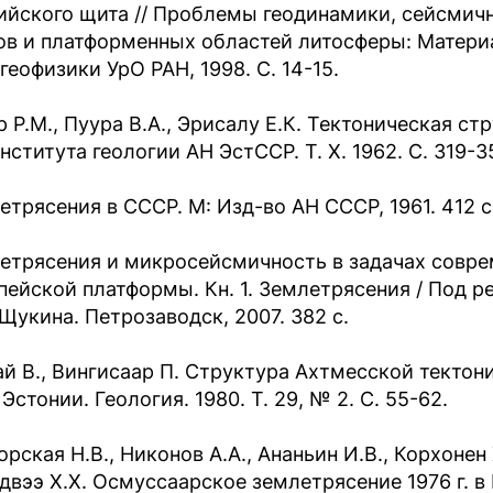
ийского щита // Проблемы геодинамики, сейсмич
ов и платформенных областей литосферы: Матери
геофизики УрО РАН, 1998. С. 14-15.
р Р.М., Пуура В.А., Эрисалу Е.К. Тектоническая с
нститута геологии АН ЭстССР. Т. Х. 1962. С. 319-3
етрясения в СССР. М: Изд-во АН СССР, 1961. 412 с
етрясения и микросейсмичность в задачах совре
пейской платформы. Кн. 1. Землетрясения / Под ре
 Щукина. Петрозаводск, 2007. 382 с.
ай В., Вингисаар П. Структура Ахтмесской тектон
Эстонии. Геология. 1980. Т. 29, № 2. С. 55-62.
рская Н.В., Никонов А.А., Ананьин И.В., Корхонен 
двээ Х.Х. Осмуссаарское землетрясение 1976 г. в 