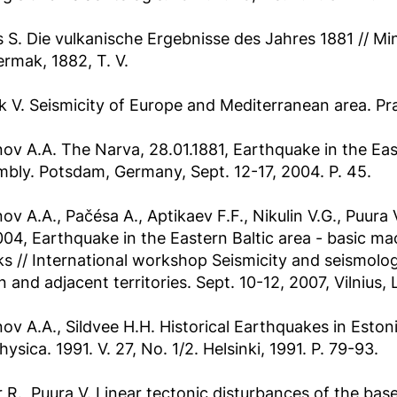
 S. Die vulkanische Ergebnisse des Jahres 1881 // Mi
rmak, 1882, T. V.
k V. Seismicity of Europe and Mediterranean area. Pr
ov A.A. The Narva, 28.01.1881, Earthquake in the East
bly. Potsdam, Germany, Sept. 12-17, 2004. P. 45.
ov A.A., Pačésa A., Aptikaev F.F., Nikulin V.G., Puura
004, Earthquake in the Eastern Baltic area - basic m
s // International workshop Seismicity and seismolog
n and adjacent territories. Sept. 10-12, 2007, Vilnius, 
ov A.A., Sildvee H.H. Historical Earthquakes in Estoni
ysica. 1991. V. 27, No. 1/2. Helsinki, 1991. P. 79-93.
 R., Puura V. Linear tectonic disturbances of the ba