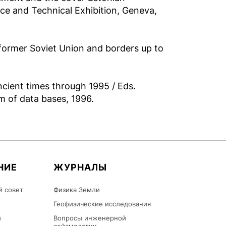
e and Technical Exhibition, Geneva,
 former Soviet Union and borders up to
cient times through 1995 / Eds.
m of data bases, 1996.
НИЕ
ЖУРНАЛЫ
й совет
Физика Земли
Геофизические исследования
ы
Вопросы инженерной