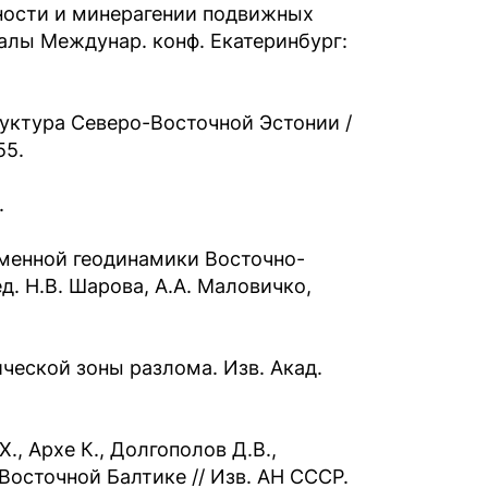
ности и минерагении подвижных
алы Междунар. конф. Екатеринбург:
труктура Северо-Восточной Эстонии /
55.
.
менной геодинамики Восточно-
д. Н.В. Шарова, А.А. Маловичко,
ической зоны разлома. Изв. Акад.
Х., Архе К., Долгополов Д.В.,
Восточной Балтике // Изв. АН СССР.