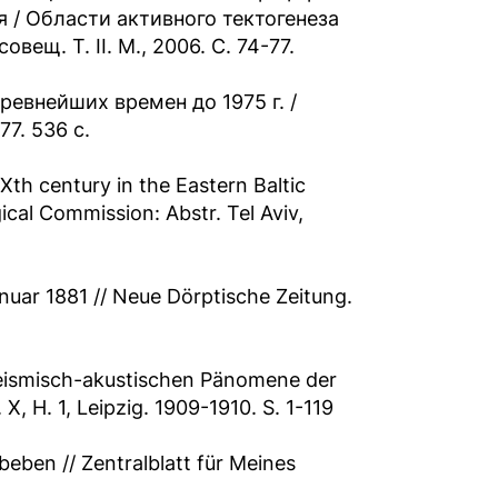
я / Области активного тектогенеза
ещ. Т. II. М., 2006. С. 74-77.
евнейших времен до 1975 г. /
77. 536 с.
Xth century in the Eastern Baltic
cal Commission: Abstr. Tel Aviv,
uar 1881 // Neue Dörptische Zeitung.
seismisch-akustischen Pänomene der
, H. 1, Leipzig. 1909-1910. S. 1-119
eben // Zentralblatt für Meines