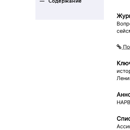
Содержание
Жур
Вопр
сейс
По
Ключ
исто
Лени
Анно
НАРВ
Спис
Асси