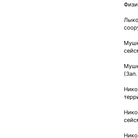
Физик
Лыко
соор
Мушк
сейсм
Мушк
(Зап.
Нико
терр
Нико
сейс
Нико