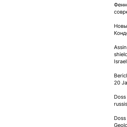
Фенн
совре
Новы
Кондо
Assin
shiel
Israe
Beric
20 Ja
Doss 
russi
Doss 
Geolo