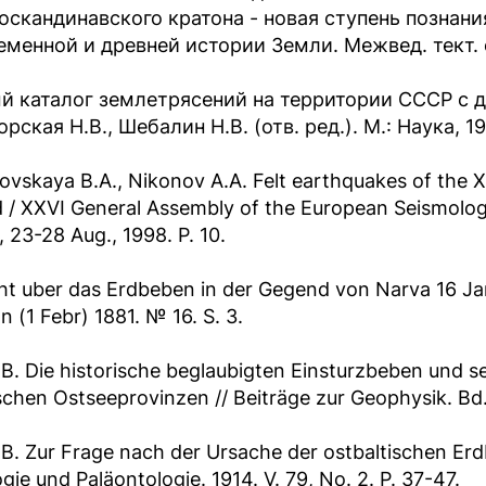
оскандинавского кратона - новая ступень познани
менной и древней истории Земли. Межвед. тект. сов
й каталог землетрясений на территории СССР с др
рская Н.В., Шебалин Н.В. (отв. ред.). М.: Наука, 19
ovskaya B.A., Nikonov A.A. Felt earthquakes of the X
d / XXVI General Assembly of the Europeаn Seismologi
l, 23-28 Aug., 1998. P. 10.
ht uber das Erdbeben in der Gegend von Narva 16 Jan
n (1 Febr) 1881. № 16. S. 3.
В. Die historische beglaubigten Einsturzbeben und 
schen Ostseeprovinzen // Beiträge zur Geophysik. Bd. X
B. Zur Frage nach der Ursache der ostbaltischen Erdb
gie und Paläontologie. 1914. V. 79, No. 2. P. 37-47.