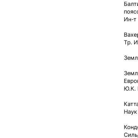
Балт
пояс
Ин-т 
Вахе
Тр. И
Земл
Земл
Евро
Ю.К.
Катт
Наук 
Кондо
Силь