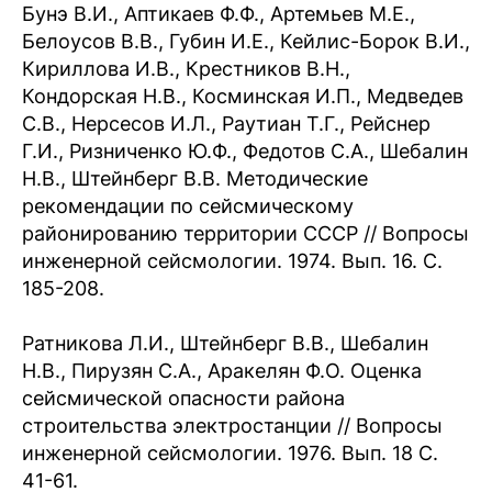
Бунэ В.И., Аптикаев Ф.Ф., Артемьев М.Е.,
Белоусов В.В., Губин И.Е., Кейлис-Борок В.И.,
Кириллова И.В., Крестников В.Н.,
Кондорская Н.В., Косминская И.П., Медведев
С.В., Нерсесов И.Л., Раутиан Т.Г., Рейснер
Г.И., Ризниченко Ю.Ф., Федотов С.А., Шебалин
Н.В., Штейнберг В.В. Методические
рекомендации по сейсмическому
районированию территории СССР // Вопросы
инженерной сейсмологии. 1974. Вып. 16. С.
185-208.
Ратникова Л.И., Штейнберг В.В., Шебалин
Н.В., Пирузян С.А., Аракелян Ф.О. Оценка
сейсмической опасности района
строительства электростанции // Вопросы
инженерной сейсмологии. 1976. Вып. 18 С.
41-61.