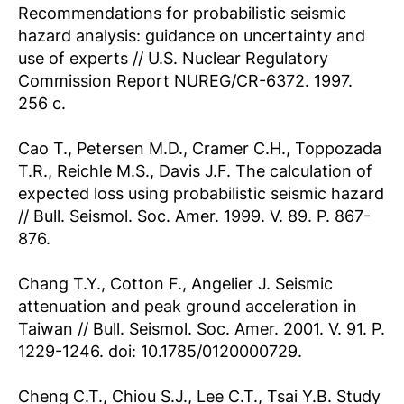
Recommendations for probabilistic seismic
hazard analysis: guidance on uncertainty and
use of experts // U.S. Nuclear Regulatory
Commission Report NUREG/CR-6372. 1997.
256 с.
Cao T., Petersen M.D., Cramer C.H., Toppozada
T.R., Reichle M.S., Davis J.F. The calculation of
expected loss using probabilistic seismic hazard
// Bull. Seismol. Soc. Amer. 1999. V. 89. P. 867-
876.
Chang T.Y., Cotton F., Angelier J. Seismic
attenuation and peak ground acceleration in
Taiwan // Bull. Seismol. Soc. Amer. 2001. V. 91. P.
1229-1246. doi: 10.1785/0120000729.
Cheng C.T., Chiou S.J., Lee C.T., Tsai Y.B. Study