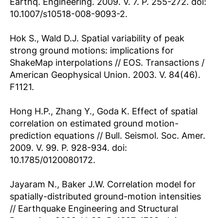
Earthq. Engineering. 2009. V. 7. P. 255-272. doi:
10.1007/s10518-008-9093-2.
Hok S., Wald D.J. Spatial variability of peak
strong ground motions: implications for
ShakeMap interpolations // EOS. Transactions /
American Geophysical Union. 2003. V. 84(46).
F1121.
Hong H.P., Zhang Y., Goda K. Effect of spatial
correlation on estimated ground motion-
prediction equations // Bull. Seismol. Soc. Amer.
2009. V. 99. P. 928-934. doi:
10.1785/0120080172.
Jayaram N., Baker J.W. Correlation model for
spatially-distributed ground-motion intensities
// Earthquake Engineering and Structural