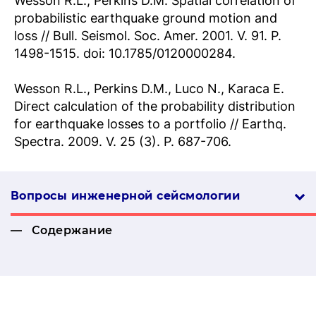
Wesson R.L., Perkins D.M. Spatial correlation of
probabilistic earthquake ground motion and
loss // Bull. Seismol. Soc. Amer. 2001. V. 91. P.
1498-1515. doi: 10.1785/0120000284.
Wesson R.L., Perkins D.M., Luco N., Karaca E.
Direct calculation of the probability distribution
for earthquake losses to a portfolio // Earthq.
Spectra. 2009. V. 25 (3). P. 687-706.
Вопросы инженерной сей­смо­логии
Содержание