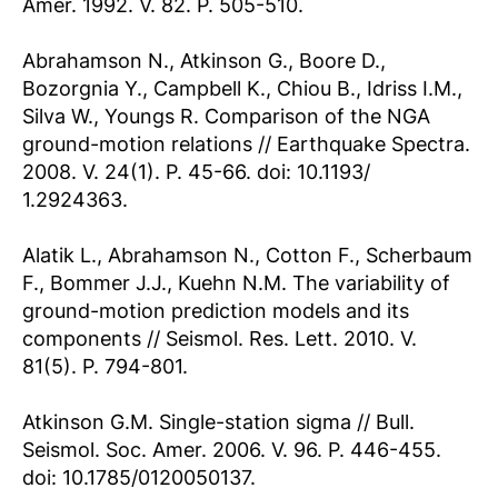
Amer. 1992. V. 82. P. 505-510.
Abrahamson N., Atkinson G., Boore D.,
Bozorgnia Y., Campbell K., Chiou B., Idriss I.M.,
Silva W., Youngs R. Comparison of the NGA
ground-motion relations // Earthquake Spectra.
2008. V. 24(1). P. 45-66. doi: 10.1193/
1.2924363.
Alatik L., Abrahamson N., Cotton F., Scherbaum
F., Bommer J.J., Kuehn N.M. The variability of
ground-motion prediction models and its
components // Seismol. Res. Lett. 2010. V.
81(5). P. 794-801.
Atkinson G.M. Single-station sigma // Bull.
Seismol. Soc. Amer. 2006. V. 96. P. 446-455.
doi: 10.1785/0120050137.