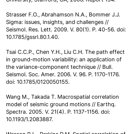
Strasser F.O., Abrahamson N.A., Bommer J.J.
Sigma: issues, insights, and challenges //
Seismol. Res. Lett. 2009. V. 80(1). P. 40-56. doi:
10.1785/gssrl.80.1.40.
Tsai C.C.P., Chen Y.H., Liu C.H. The path effect
in ground-motion variability: an application of
the variance-component technique // Bull.
Seismol. Soc. Amer. 2006. V. 96. P. 1170-1176.
doi: 10.1785/0120050155.
Wang M., Takada T. Macrospatial correlation
model of seismic ground motions // Earthq.
Spectra. 2005. V. 21(4). P. 1137-1156. doi:
10.1193/1.2083887.