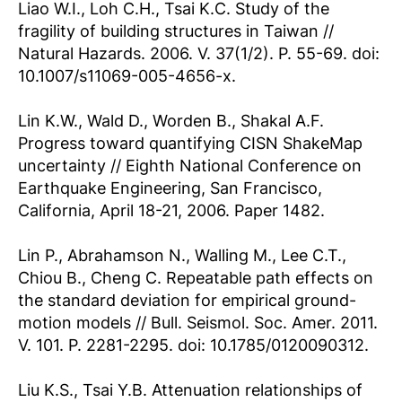
Liao W.I., Loh C.H., Tsai K.C. Study of the
fragility of building structures in Taiwan //
Natural Hazards. 2006. V. 37(1/2). P. 55-69. doi:
10.1007/s11069-005-4656-x.
Lin K.W., Wald D., Worden B., Shakal A.F.
Progress toward quantifying CISN ShakeMap
uncertainty // Eighth National Conference on
Earthquake Engineering, San Francisco,
California, April 18-21, 2006. Paper 1482.
Lin P., Abrahamson N., Walling M., Lee C.T.,
Chiou B., Cheng C. Repeatable path effects on
the standard deviation for empirical ground-
motion models // Bull. Seismol. Soc. Amer. 2011.
V. 101. P. 2281-2295. doi: 10.1785/0120090312.
Liu K.S., Tsai Y.B. Attenuation relationships of