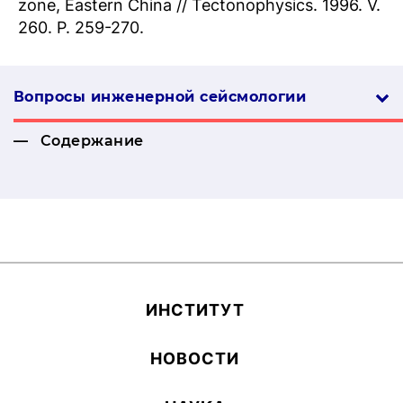
zone, Eastern China // Tectonophysics. 1996. V.
260. P. 259-270.
Вопросы инженерной сей­смо­логии
Содержание
ИН­СТИ­ТУТ
НОВОСТИ