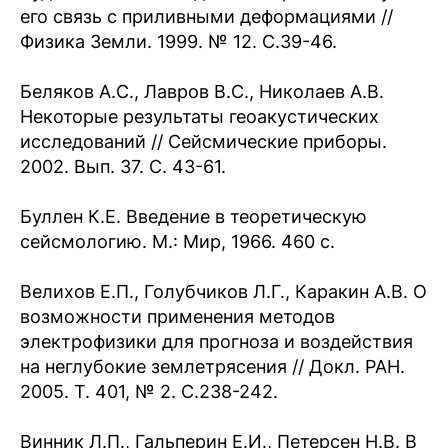
его связь с приливными деформациями //
Физика Земли. 1999. № 12. С.39-46.
Беляков А.С., Лавров В.С., Николаев А.В.
Некоторые результаты геоакустических
исследований // Сейсмические приборы.
2002. Вып. 37. С. 43-61.
Буллен К.Е. Введение в теоретическую
сейсмологию. М.: Мир, 1966. 460 с.
Велихов Е.П., Голубчиков Л.Г., Каракин А.В. О
возможности применения методов
электрофизики для прогноза и воздействия
на неглубокие землетрясения // Докл. РАН.
2005. Т. 401, № 2. С.238-242.
Винник Л.П., Гальперин Е.И., Петерсен Н.В. В