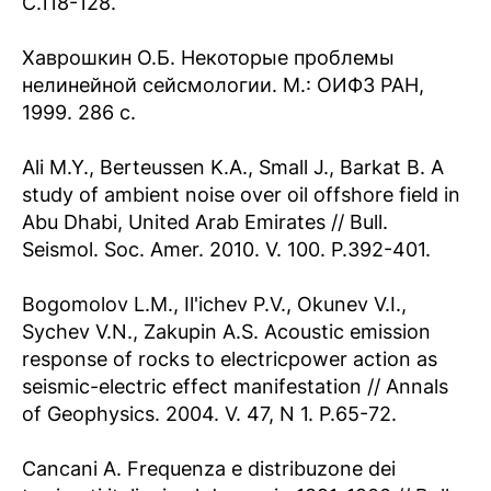
С.118-128.
Хаврошкин О.Б. Некоторые проблемы
нелинейной сейсмологии. М.: ОИФЗ РАН,
1999. 286 с.
Ali M.Y., Berteussen K.A., Small J., Barkat B. A
study of ambient noise over oil offshore field in
Abu Dhabi, United Arab Emirates // Bull.
Seismol. Soc. Amer. 2010. V. 100. P.392-401.
Bogomolov L.M., Il'ichev P.V., Okunev V.I.,
Sychev V.N., Zakupin A.S. Acoustic emission
response of rocks to electricpower action as
seismic-electric effect manifestation // Annals
of Geophysics. 2004. V. 47, N 1. P.65-72.
Cancani A. Frequenza e distribuzone dei