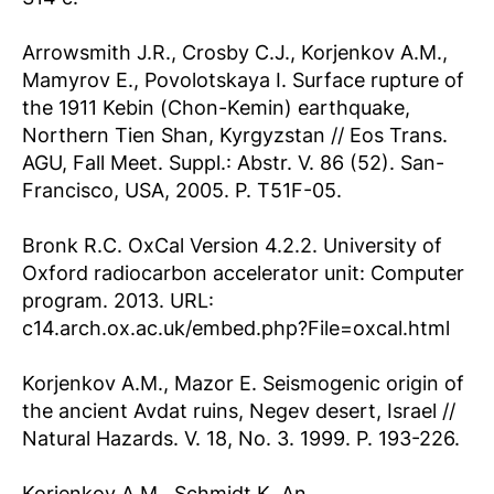
Arrowsmith J.R., Crosby C.J., Korjenkov A.M.,
Mamyrov E., Povolotskaya I. Surface rupture of
the 1911 Kebin (Chon-Kemin) earthquake,
Northern Tien Shan, Kyrgyzstan // Eos Trans.
AGU, Fall Meet. Suppl.: Abstr. V. 86 (52). San-
Francisco, USA, 2005. P. T51F-05.
Bronk R.C. OxCal Version 4.2.2. University of
Oxford radiocarbon accelerator unit: Computer
program. 2013. URL:
c14.arch.ox.ac.uk/embed.php?File=oxcal.html
Korjenkov A.M., Mazor E. Seismogenic origin of
the ancient Avdat ruins, Negev desert, Israel //
Natural Hazards. V. 18, No. 3. 1999. P. 193-226.
Korjenkov A.M., Schmidt K. An