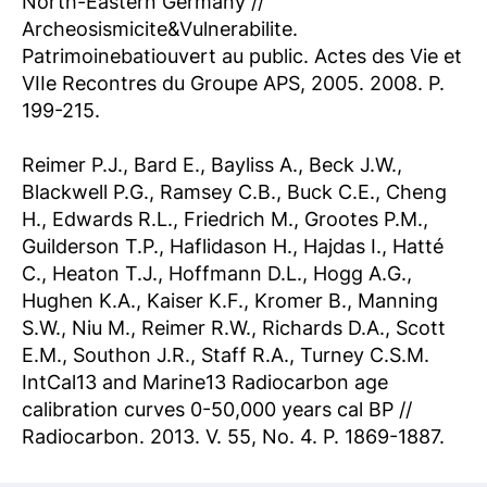
North-Eastern Germany //
Archeosismicite&Vulnerabilite.
Patrimoinebatiouvert au public. Actes des Vie et
VIIe Recontres du Groupe APS, 2005. 2008. P.
199-215.
Reimer P.J., Bard E., Bayliss A., Beck J.W.,
Blackwell P.G., Ramsey C.B., Buck C.E., Cheng
H., Edwards R.L., Friedrich M., Grootes P.M.,
Guilderson T.P., Haflidason H., Hajdas I., Hatté
C., Heaton T.J., Hoffmann D.L., Hogg A.G.,
Hughen K.A., Kaiser K.F., Kromer B., Manning
S.W., Niu M., Reimer R.W., Richards D.A., Scott
E.M., Southon J.R., Staff R.A., Turney C.S.M.
IntCal13 and Marine13 Radiocarbon age
calibration curves 0-50,000 years cal BP //
Radiocarbon. 2013. V. 55, No. 4. P. 1869-1887.