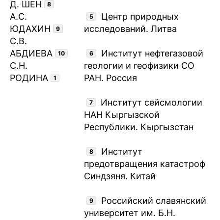
Д. ШЕН
8
А.С.
Центр природных
5
ЮДАХИН
исследований. Литва
9
С.В.
АБДИЕВА
Институт нефтегазовой
10
6
С.Н.
геологии и геофизики СО
РОДИНА
РАН. Россия
1
Институт сейсмологии
7
НАН Кыргызской
Республики. Кыргызстан
Институт
8
предотвращения катастроф
Синдзяня. Китай
Российский славянский
9
университет им. Б.Н.