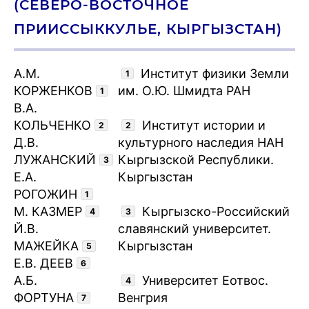
(СЕВЕРО-ВОСТОЧНОЕ
ПРИИССЫККУЛЬЕ, КЫРГЫЗСТАН)
А.М.
Институт физики Земли
1
КОРЖЕНКОВ
им. О.Ю. Шмидта РАН
1
В.А.
КОЛЬЧЕНКО
Институт истории и
2
2
Д.В.
культурного наследия НАН
ЛУЖАНСКИЙ
Кыргызской Республики.
3
Е.А.
Кыргызстан
РОГОЖИН
1
М. КАЗМЕР
Кыргызско-Российский
4
3
Й.В.
славянский университет.
MАЖЕЙКА
Кыргызстан
5
Е.В. ДЕЕВ
6
А.Б.
Университет Еотвос.
4
ФОРТУНА
Венгрия
7