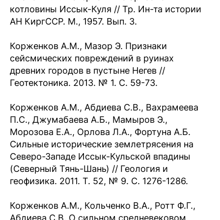
котловины Иссык-Куля // Тр. Ин-та истории
АН КиргССР. М., 1957. Вып. 3.
Корженков А.М., Мазор Э. Признаки
сейсмических повреждений в руинах
древних городов в пустыне Негев //
Геотектоника. 2013. № 1. С. 59-73.
Корженков А.М., Абдиева С.В., Вахрамеева
П.С., Джумабаева А.Б., Мамыров Э.,
Морозова Е.А., Орлова Л.А., Фортуна А.Б.
Cильные исторические землетрясения на
Северо-Западе Иссык-Кульской впадины
(Северный Тянь-Шань) // Геология и
геофизика. 2011. Т. 52, № 9. С. 1276-1286.
Корженков А.М., Кольченко В.А., Ротт Ф.Г.,
Абдиева С.В. О сильном средневековом