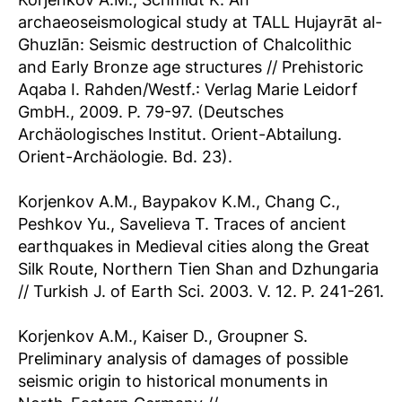
archaeoseismological study at TALL Hujayrāt al-
Ghuzlān: Seismic destruction of Chalcolithic
and Early Bronze age structures // Prehistoric
Aqaba I. Rahden/Westf.: Verlag Marie Leidorf
GmbH., 2009. P. 79-97. (Deutsches
Archäologisches Institut. Orient-Abtailung.
Orient-Archäologie. Bd. 23).
Korjenkov A.M., Baypakov K.M., Chang C.,
Peshkov Yu., Savelieva T. Traces of ancient
earthquakes in Medieval cities along the Great
Silk Route, Northern Tien Shan and Dzhungaria
// Turkish J. of Earth Sci. 2003. V. 12. P. 241-261.
Korjenkov A.M., Kaiser D., Groupner S.
Preliminary analysis of damages of possible
seismic origin to historical monuments in