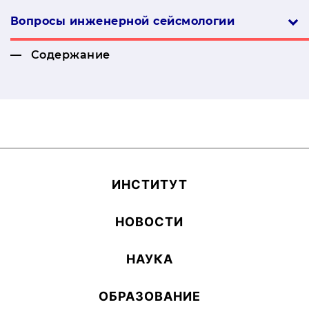
Вопросы инженерной сей­смо­логии
Содержание
ИН­СТИ­ТУТ
НОВОСТИ
НАУКА
ОБ­РА­ЗОВА­НИЕ