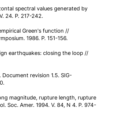
zontal spectral values generated by
V. 24. P. 217-242.
empirical Green's function //
mposium. 1986. P. 151-156.
ign earthquakes: closing the loop //
 Dоcument revision 1.5. SIG-
0.
ong magnitude, rupture length, rupture
l. Soc. Amer. 1994. V. 84, N 4. P. 974-