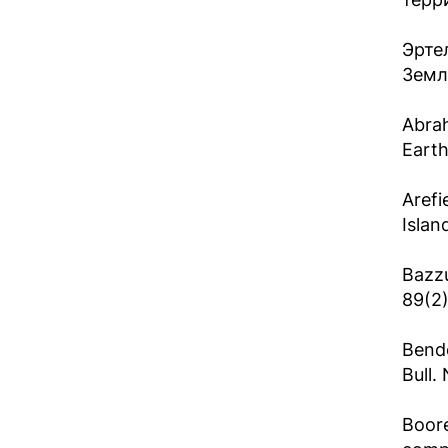
Эрте
Земли
Abrah
Earth
Arefi
Islan
Bazzu
89(2)
Bende
Bull.
Boore