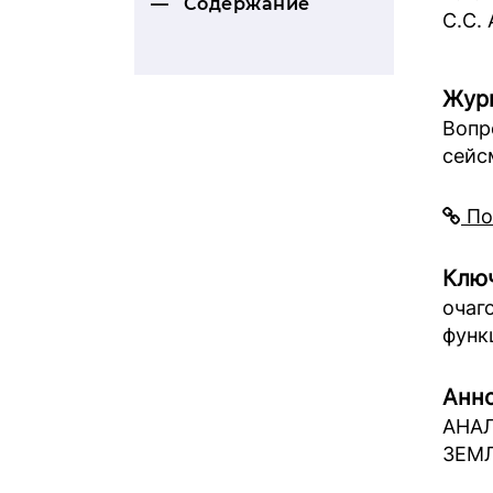
Содержание
С.С.
Жур
Вопр
сейс
По
Ключ
очаг
функ
Анно
АНА
ЗЕМЛ