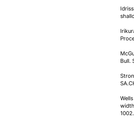
Idris
shall
Iriku
Proce
McGui
Bull.
Stron
SA.C
Wells
width
1002.