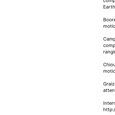
compo
Earth
Boor
motio
Campb
compo
rangi
Chiou
motio
Graiz
atten
Inter
http: