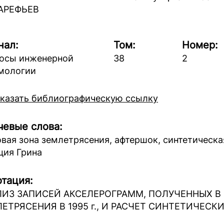
 АРЕФЬЕВ
нал:
Том:
Номер:
осы инженерной
38
2
мологии
казать библиографическую ссылку
евые слова:
овая зона землетрясения, афтершок, синтетическ
ция Грина
тация:
ЛИЗ ЗАПИСЕЙ АКСЕЛЕРОГРАММ, ПОЛУЧЕННЫХ В
ЕТРЯСЕНИЯ В 1995 г., И РАСЧЕТ СИНТЕТИЧЕС