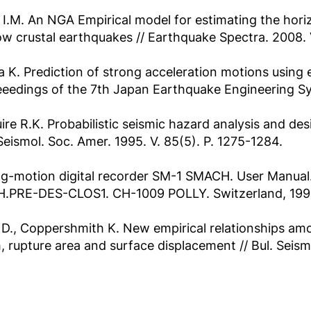
s I.M. An NGA Empirical model for estimating the hori
ow crustal earthquakes // Earthquake Spectra. 2008. 
ra K. Prediction of strong acceleration motions using 
eedings of the 7th Japan Earthquake Engineering Sy
re R.K. Probabilistic seismic hazard analysis and des
 Seismol. Soc. Amer. 1995. V. 85(5). P. 1275-1284.
g-motion digital recorder SM-1 SMACH. User Manual.
H.PRE-DES-CLOS1. CH-1009 POLLY. Switzerland, 199
 D., Coppershmith K. New empirical relationships am
, rupture area and surface displacement // Bul. Seismo