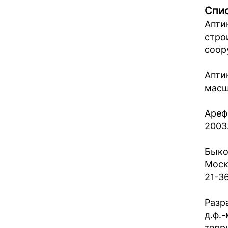
Спис
Апти
стро
соору
Апти
масш
Ареф
2003.
Быко
Моск
21-36
Разр
д.ф.
терри