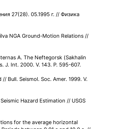
я 27(28). 05.1995 г. // Физика
lva NGA Ground-Motion Relations //
isternas A. The Neftegorsk (Sakhalin
. J. Int. 2000. V. 143. P. 595-607.
// Bull. Seismol. Soc. Amer. 1999. V.
r Seismic Hazard Estimation // USGS
ions for the average horizontal