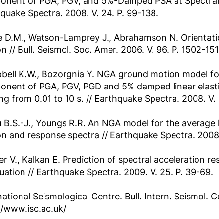
nent of PGA, PGV, and 5%-Damped PSA at Spectral Pe
quake Spectra. 2008. V. 24. P. 99-138.
e D.M., Watson-Lamprey J., Abrahamson N. Orientat
n // Bull. Seismol. Soc. Amer. 2006. V. 96. P. 1502-151
ell K.W., Bozorgnia Y. NGA ground motion model fo
nent of PGA, PGV, PGD and 5% damped linear elasti
ng from 0.01 to 10 s. // Earthquake Spectra. 2008. V. 
 B.S.-J., Youngs R.R. An NGA model for the average
n and response spectra // Earthquake Spectra. 2008. 
er V., Kalkan E. Prediction of spectral acceleration 
uation // Earthquake Spectra. 2009. V. 25. P. 39-69.
national Seismological Centre. Bull. Intern. Seismol
//www.isc.ac.uk/