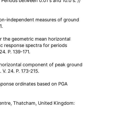
riods between 0.01 s and 10.0 s. //
ion-independent measures of ground
1.
r the geometric mean horizontal
c response spectra for periods
24. P. 139-171.
 horizontal component of peak ground
V. 24. P. 173-215.
response ordinates based on PGA
. Centre, Thatcham, United Kingdom: