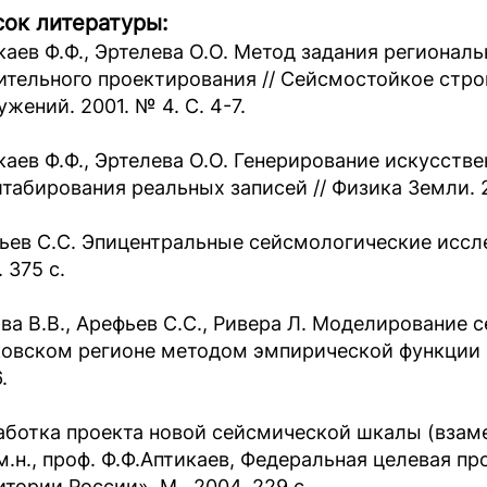
ок литературы:
каев Ф.Ф., Эртелева О.О. Метод задания региональ
ительного проектирования // Сейсмостойкое стро
жений. 2001. № 4. C. 4-7.
каев Ф.Ф., Эртелева О.О. Генерирование искусст
табирования реальных записей // Физика Земли. 2
ьев С.С. Эпицентральные сейсмологические иссле
 375 с.
ва В.В., Арефьев С.С., Ривера Л. Моделирование 
овском регионе методом эмпирической функции Гр
.
аботка проекта новой сейсмической шкалы (взаме
-м.н., проф. Ф.Ф.Аптикаев, Федеральная целевая 
тории России». М., 2004. 229 с.