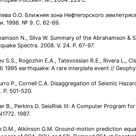
лева О.О. Ближняя зона Нефтегорского землетрясени
. 1998. № 9. С. 62-69.
amson N., Silva W. Summary of the Abrahamson & Si
quake Spectra. 2008. V. 24. P. 67-97.
ev S.S., Rogozhin E.A., Tatevossian R.E., Rivera L., C
d) 1995 earthquake: A rare interplate event // Geophys
rro P., Cornell C.A. Disaggregation of Seismic Hazard 
. P. 501-520.
r B., Perkins D. SeisRisk III: A Computer Program fo
 N1772. 1987.
 D.M., Atkinson G.M. Ground-motion prediction equat