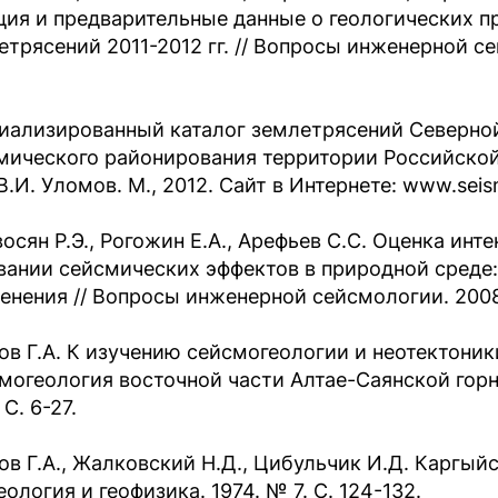
ция и предварительные данные о геологических 
етрясений 2011-2012 гг. // Вопросы инженерной сей
иализированный каталог землетрясений Северно
мического районирования территории Российской
В.И. Уломов. М., 2012. Сайт в Интернете: www.seis
восян Р.Э., Рогожин Е.А., Арефьев С.С. Оценка ин
вании сейсмических эффектов в природной среде
енения // Вопросы инженерной сейсмологии. 2008. Т
ов Г.А. К изучению сейсмогеологии и неотектоник
могеология восточной части Алтае-Саянской горн
 С. 6-27.
ов Г.А., Жалковский Н.Д., Цибульчик И.Д. Каргый
 Геология и геофизика. 1974. № 7. С. 124-132.