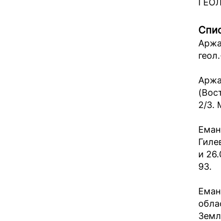
ГЕОЛ
Спис
Аржа
геол.
Аржа
(Вос
2/3. 
Емано
Гилев
и 26.
93.
Еман
облас
Земле