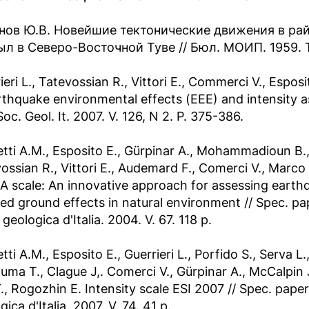
нов Ю.В. Новейшие тектонические движения в райо
ыл в Северо-Восточной Туве // Бюл. МОИП. 1959. Т.
ieri L., Tatevossian R., Vittori E., Commerci V., Esposi
rthquake environmental effects (EEE) and intensity 
 Soc. Geol. It. 2007. V. 126, N 2. P. 375-386.
tti A.M., Esposito E., Gürpinar A., Mohammadioun B., 
ossian R., Vittori E., Audemard F., Comerci V., Marco
 scale: An innovative approach for assessing earthqu
ed ground effects in natural environment // Spec. pa
 geologica d'Italia. 2004. V. 67. 118 p.
tti A.M., Esposito E., Guerrieri L., Porfido S., Serva L
zuma T., Clague J,. Comerci V., Gürpinar A., McCalpi
., Rogozhin E. Intensity scale ESI 2007 // Spec. pape
gica d'Italia. 2007. V. 74. 41 p.