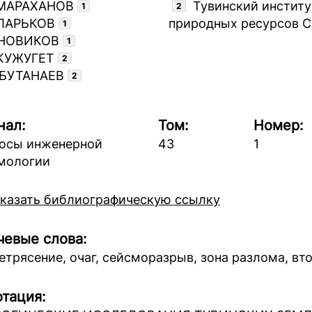
 МАРАХАНОВ
Тувинский институ
1
2
 ЛАРЬКОВ
природных ресурсов 
1
 НОВИКОВ
1
 КУЖУГЕТ
2
 БУТАНАЕВ
2
нал:
Том:
Номер:
осы инженерной
43
1
мологии
казать библиографическую ссылку
евые слова:
етрясение, очаг, сейсморазрыв, зона разлома, в
тация: