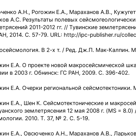
енко А.Н., Рогожин Е.А., Мараханов А.В., Кужугет 
ков А.С. Результаты полевых сейсмогеологическ
етрясений 2011-2012 гг. // Тувинские землетрясен
Н, 2014. С. 57-79. URL: http://ipc-publisher.ru/colle
сейсмология. В 2-х т. / Ред. Дж.П. Мак-Калпин. М.
жин Е.А. О проекте новой макросейсмической шка
ии в 2003 г. Обнинск: ГС РАН, 2009. C. 396-402.
жин Е.А. Очерки региональной сейсмотектоники. М.
жин Е.А., Шен К. Сейсмотектонические и макросе
уанского землетрясения 12 мая 2008 г. (MS = 8.0)
ологии. 2010. Т. 37, № 2. С. 5-19.
жин Е.А., Овсюченко А.Н., Мараханов А.В., Ларьков