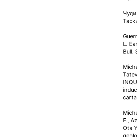
Чуди
Таск
Guerr
L. Ea
Bull.
Miche
Tatev
INQUA
induc
carta
Miche
F., A
Ota Y
geolo