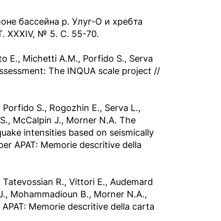
не бассейна р. Улуг-О и хребта
 XXXIV, № 5. С. 55-70.
to E., Michetti A.M., Porfido S., Serva
assessment: The INQUA scale project //
Porfido S., Rogozhin E., Serva L.,
 S., McCalpin J., Morner N.A. The
ake intensities based on seismically
per APAT: Memorie descritive della
., Tatevossian R., Vittori E., Audemard
n J., Mohammadioun B., Morner N.A.,
r APAT: Memorie descritive della carta