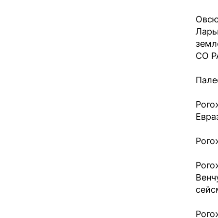
Овсюч
Ларь
земл
СО РА
Палео
Рого
Евраз
Рого
Рого
Венч
сейсм
Рого