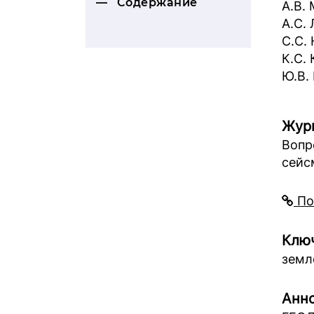
Содержание
А.В.
А.С.
С.С.
К.С.
Ю.В.
Жур
Вопр
сейс
По
Ключ
земл
Анно