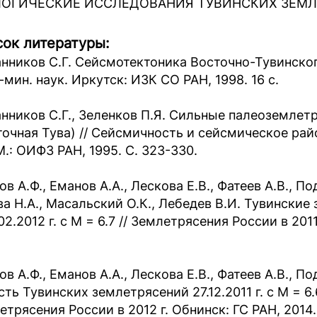
ОГИЧЕСКИЕ ИССЛЕДОВАНИЯ ТУВИНСКИХ ЗЕМЛЕТ
ок литературы:
нников С.Г. Сейсмотектоника Восточно-Тувинского
-мин. наук. Иркутск: ИЗК СО РАН, 1998. 16 с.
нников С.Г., Зеленков П.Я. Сильные палеоземлет
точная Тува) // Сейсмичность и сейсмическое ра
М.: ОИФЗ РАН, 1995. С. 323-330.
в А.Ф., Еманов А.А., Лескова Е.В., Фатеев А.В., П
а Н.А., Масальский О.К., Лебедев В.И. Тувинские з
02.2012 г. с М = 6.7 // Землетрясения России в 2011
ов А.Ф., Еманов А.А., Лескова Е.В., Фатеев А.В., 
ть Тувинских землетрясений 27.12.2011 г. с M = 6.6 
трясения России в 2012 г. Обнинск: ГС РАН, 2014.