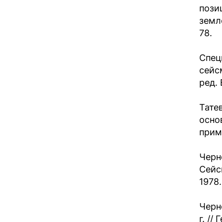
пози
земл
78.
Спец
сейс
ред. 
Тате
осно
прим
Черн
Сейс
1978.
Черн
г. //