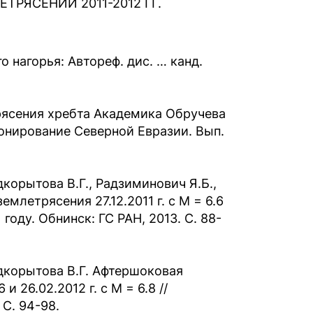
РЯСЕНИЙ 2011-2012 ГГ.
 нагорья: Автореф. дис. … канд.
рясения хребта Академика Обручева
йонирование Северной Евразии. Вып.
одкорытова В.Г., Радзиминович Я.Б.,
емлетрясения 27.12.2011 г. с М = 6.6
 году. Обнинск: ГС РАН, 2013. C. 88-
Подкорытова В.Г. Афтершоковая
и 26.02.2012 г. с M = 6.8 //
 C. 94-98.