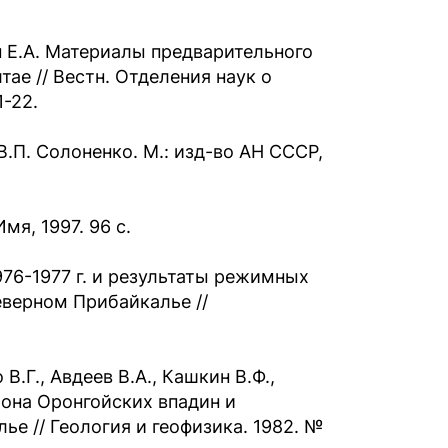
ин Е.А. Материалы предварительного
тае // Вестн. Отделения наук о
1-22.
В.П. Солоненко. М.: изд-во АН СССР,
мя, 1997. 96 с.
976-1977 г. и результаты режимных
еверном Прибайкалье //
В.Г., Авдеев В.А., Кашкин В.Ф.,
она Оронгойских впадин и
ье // Геология и геофизика. 1982. №