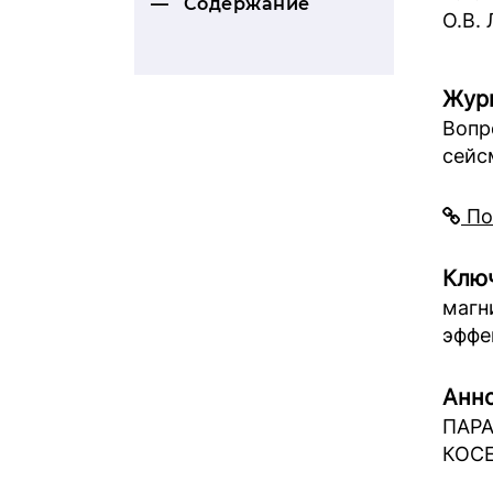
Содержание
О.В.
Жур
Вопр
сейс
По
Ключ
магн
эффе
Анно
ПАР
КОС