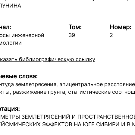
 ЛУНИНА
нал:
Том:
Номер:
осы инженерной
39
2
мологии
казать библиографическую ссылку
евые слова:
итуда землетрясения, эпицентральное расстояни
кты, разжижение грунта, статистические соотно
тация:
АМЕТРЫ ЗЕМЛЕТРЯСЕНИЙ И ПРОСТРАНСТВЕННО
ЕЙСМИЧЕСКИХ ЭФФЕКТОВ НА ЮГЕ СИБИРИ И В