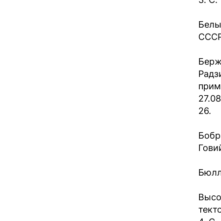
Белы
СССР 
Берж
Радз
прим
27.0
26.
Бобр
Гови
Бюлл
Высо
тект