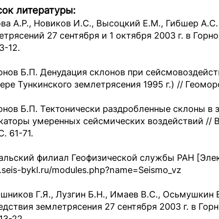
ок литературы:
ова А.Р., Новиков И.С., Высоцкий Е.М., Гибшер А
етрясений 27 сентября и 1 октября 2003 г. в Горн
 3-12.
онов Б.П. Денудация склонов при сейсмовоздейст
ере Тункинского землетрясения 1995 г.) // Геоморф
онов Б.П. Тектонически раздробленные склоны в 
каторы умеренных сейсмических воздействий // В
С. 61-71.
альский филиал Геофизической службы РАН [Электр
seis-bykl.ru/modules.php?name=Seismo_vz
шников Г.Я., Лузгин Б.Н., Имаев В.С., Осьмушкин
едствия землетрясения 27 сентября 2003 г. в Гор
 13-22.