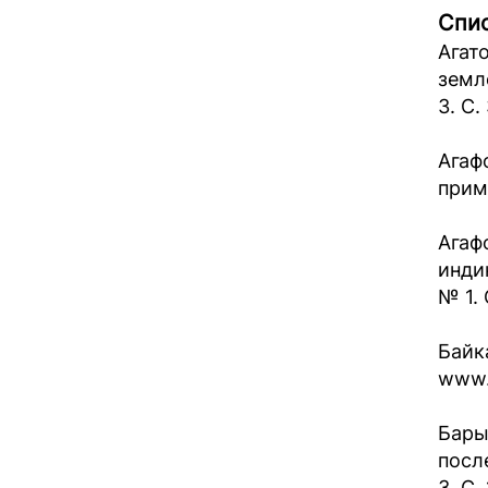
Спис
Агат
земл
3. С.
Агаф
прим
Агаф
инди
№ 1. 
Байк
www.
Бары
посл
3. С.