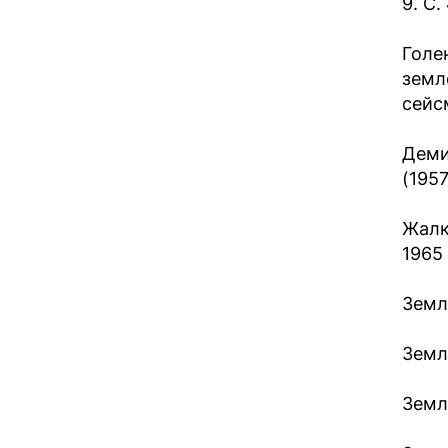
9. С.
Голе
земл
сейсм
Деми
(1957
Жалк
1965 
Земл
Земл
Земл