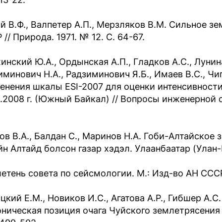
й В.Ф., Валпетер А.П., Мерзляков В.М. Сильное з
// Природа. 1971. № 12. С. 64-67.
инский Ю.А., Ордынская А.П., Гладков А.С., Лунина
иминович Н.А., Радзиминович Я.Б., Имаев В.С., Чи
енения шкалы ESI-2007 для оценки интенсивност
8.2008 г. (Южный Байкал) // Вопросы инженерной се
ов В.А., Балдан С., Маринов Н.А. Гоби-Алтайское 
йн Алтайд болсон газар хэдэл. Улаанбаатар (Улан-
етень совета по сейсмологии. М.: Изд-во АН СССР,
цкий Е.М., Новиков И.С., Агатова А.Р., Гибшер А.
оническая позиция очага Чуйского землетрясения 20