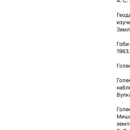
4. С.
Геод
изуч
Земле
Гоби
1963.
Голе
Голе
набл
Вулк
Голен
Миша
земл