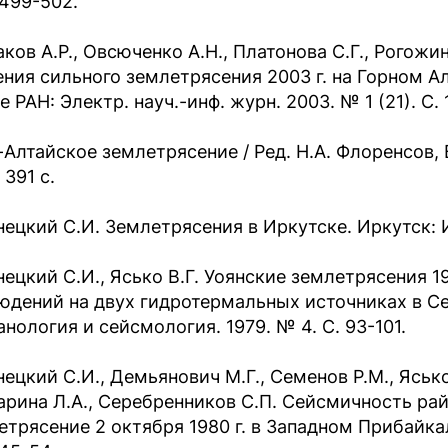
 499-502.
аков А.Р., Овсюченко А.Н., Платонова С.Г., Рогож
ения сильного землетрясения 2003 г. на Горном Ал
 РАН: Электр. науч.-инф. журн. 2003. № 1 (21). С. 
-Алтайское землетрясение / Ред. Н.А. Флоренсов, 
 391 с.
нецкий С.И. Землетрясения в Иркутске. Иркутск: И
нецкий С.И., Ясько В.Г. Уоянские землетрясения 1
юдений на двух гидротермальных источниках в С
анология и сейсмология. 1979. № 4. С. 93-101.
ецкий С.И., Демьянович М.Г., Семенов Р.М., Ясько 
рина Л.А., Серебренников С.П. Сейсмичность рай
етрясение 2 октября 1980 г. в Западном Прибайкал