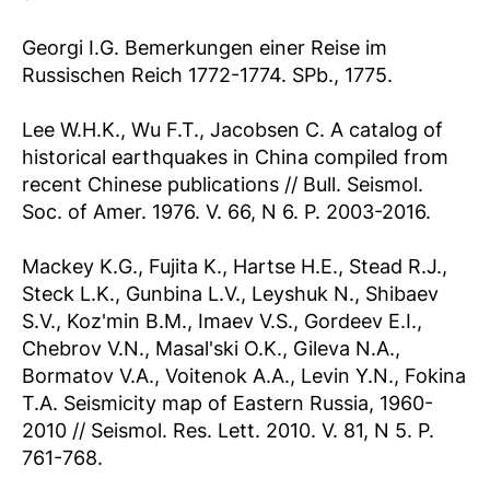
Georgi I.G. Bemerkungen einer Reise im
Russischen Reich 1772-1774. SPb., 1775.
Lee W.H.K., Wu F.T., Jacobsen C. A catalog of
historical earthquakes in China compiled from
recent Chinese publications // Bull. Seismol.
Soc. of Amer. 1976. V. 66, N 6. P. 2003-2016.
Mackey K.G., Fujita K., Hartse H.E., Stead R.J.,
Steck L.K., Gunbina L.V., Leyshuk N., Shibaev
S.V., Koz'min B.M., Imaev V.S., Gordeev E.I.,
Chebrov V.N., Masal'ski O.K., Gileva N.A.,
Bormatov V.A., Voitenok A.A., Levin Y.N., Fokina
T.A. Seismicity map of Eastern Russia, 1960-
2010 // Seismol. Res. Lett. 2010. V. 81, N 5. P.
761-768.