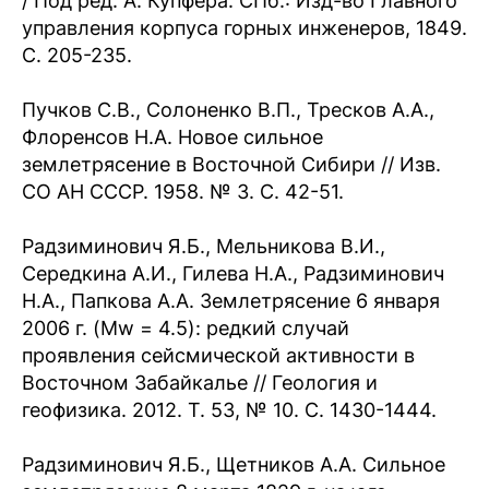
/ Под ред. А. Купфера. СПб.: Изд-во Главного
управления корпуса горных инженеров, 1849.
С. 205-235.
Пучков С.В., Солоненко В.П., Тресков А.А.,
Флоренсов Н.А. Новое сильное
землетрясение в Восточной Сибири // Изв.
СО АН СССР. 1958. № 3. С. 42-51.
Радзиминович Я.Б., Мельникова В.И.,
Середкина А.И., Гилева Н.А., Радзиминович
Н.А., Папкова А.А. Землетрясение 6 января
2006 г. (Mw = 4.5): редкий случай
проявления сейсмической активности в
Восточном Забайкалье // Геология и
геофизика. 2012. Т. 53, № 10. С. 1430-1444.
Радзиминович Я.Б., Щетников А.А. Сильное