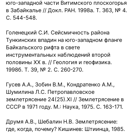
юго-западной части Витимского плоскогорья
в Забайкалье // Докл. РАН. 1998а. Т. 363, № 4.
С. 544-548.
Голенецкий С.И. Сейсмичность района
Тункинских впадин на юго-западном фланге
Байкальского рифта в свете
инструментальных наблюдений второй
половины XX в. // Геология и геофизика.
1998б. Т. 39, № 2. С. 260-270.
Гусев А.А., Зобин В.М., Кондратенко А.М.,
Шумилина Л.С. Петропавловское
землетрясение 24(25).XI // Землетрясение в
СССР в 1971 году. М.: Наука, 1975. С. 163-171.
Друмя А.В., Шебалин Н.В. Землетрясение:
где, когда, почему? Кишинев: Штиинца, 1985.