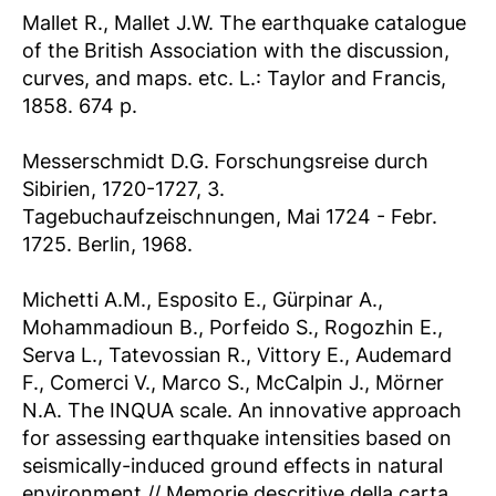
Mallet R., Mallet J.W. The earthquake catalogue
of the British Association with the discussion,
curves, and maps. etc. L.: Taylor and Francis,
1858. 674 p.
Messerschmidt D.G. Forschungsreise durch
Sibirien, 1720-1727, 3.
Tagebuchaufzeischnungen, Mai 1724 - Febr.
1725. Berlin, 1968.
Michetti A.M., Esposito E., Gürpinar A.,
Mohammadioun B., Porfeido S., Rogozhin E.,
Serva L., Tatevossian R., Vittory E., Audemard
F., Comerci V., Marco S., McCalpin J., Mörner
N.A. The INQUA scale. An innovative approach
for assessing earthquake intensities based on
seismically-induced ground effects in natural
environment // Memorie descritive della carta