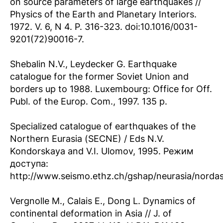
on source parameters of large earthquakes //
Physics of the Earth and Planetary Interiors.
1972. V. 6, N 4. P. 316-323. doi:10.1016/0031-
9201(72)90016-7.
Shebalin N.V., Leydecker G. Earthquake
catalogue for the former Soviet Union and
borders up to 1988. Luxembourg: Office for Off.
Publ. of the Europ. Com., 1997. 135 p.
Specialized catalogue of earthquakes of the
Northern Eurasia (SECNE) / Eds N.V.
Kondorskaya and V.I. Ulomov, 1995. Режим
доступа:
http://www.seismo.ethz.ch/gshap/neurasia/nordasi
Vergnolle M., Calais E., Dong L. Dynamics of
continental deformation in Asia // J. of