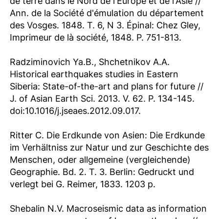
de terre dans le Nord de l'Europe et de l'Asie //
Ann. de la Société d'émulation du département
des Vosges. 1848. T. 6, N 3. Épinal: Chez Gley,
Imprimeur de là société, 1848. P. 751-813.
Radziminovich Ya.B., Shchetnikov A.A.
Historical earthquakes studies in Eastern
Siberia: State-of-the-art and plans for future //
J. of Asian Earth Sci. 2013. V. 62. P. 134-145.
doi:10.1016/j.jseaes.2012.09.017.
Ritter C. Die Erdkunde von Asien: Die Erdkunde
im Verhältniss zur Natur und zur Geschichte des
Menschen, oder allgemeine (vergleichende)
Geographie. Bd. 2. T. 3. Berlin: Gedruckt und
verlegt bei G. Reimer, 1833. 1203 p.
Shebalin N.V. Macroseismic data as information