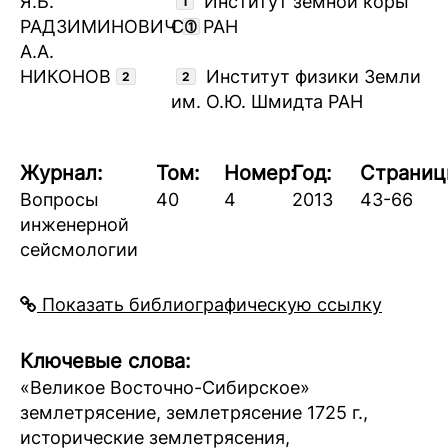
Я.Б.
Институт земной коры
1
РАДЗИМИНОВИЧ
СО РАН
1
А.А.
НИКОНОВ
Институт физики Земли
2
2
им. О.Ю. Шмидта РАН
Журнал:
Том:
Номер:
Год:
Страниц
Вопросы
40
4
2013
43-66
инженерной
сейсмологии
Показать библиографическую ссылку
Ключевые слова:
«Великое Восточно-Сибирское»
землетрясение, землетрясение 1725 г.,
исторические землетрясения,