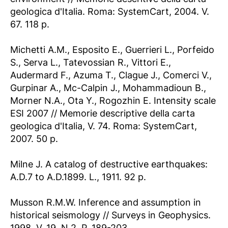
geologica d'Italia. Roma: SystemCart, 2004. V.
67. 118 p.
Michetti A.M., Esposito E., Guerrieri L., Porfeido
S., Serva L., Tatevossian R., Vittori E.,
Audermard F., Azuma T., Clague J., Comerci V.,
Gurpinar A., Mc-Calpin J., Mohammadioun B.,
Morner N.A., Ota Y., Rogozhin E. Intensity scale
ESI 2007 // Memorie descriptive della carta
geologica d'Italia, V. 74. Roma: SystemCart,
2007. 50 p.
Milne J. A catalog of destructive earthquakes:
A.D.7 to A.D.1899. L., 1911. 92 p.
Musson R.M.W. Inference and assumption in
historical seismology // Surveys in Geophysics.
1998. V. 19, N 2. P. 189-203.