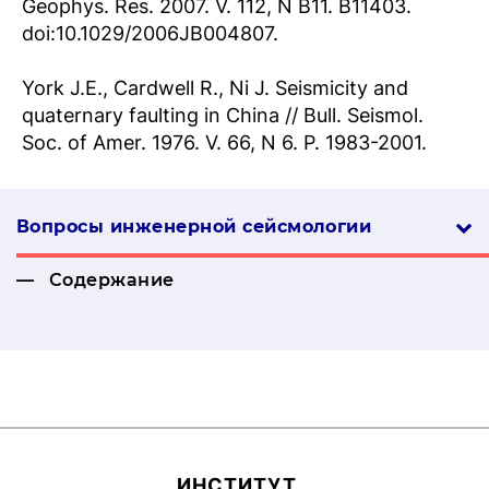
Geophys. Res. 2007. V. 112, N B11. B11403.
doi:10.1029/2006JB004807.
York J.E., Cardwell R., Ni J. Seismicity and
quaternary faulting in China // Bull. Seismol.
Soc. of Amer. 1976. V. 66, N 6. P. 1983-2001.
Вопросы инженерной сей­смо­логии
Содержание
ИН­СТИ­ТУТ