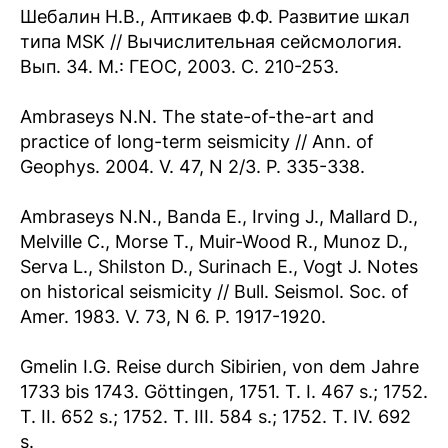
Шебалин Н.В., Аптикаев Ф.Ф. Развитие шкал
типа MSK // Вычислительная сейсмология.
Вып. 34. М.: ГЕОС, 2003. С. 210-253.
Ambraseys N.N. The state-of-the-art and
practice of long-term seismicity // Ann. of
Geophys. 2004. V. 47, N 2/3. P. 335-338.
Ambraseys N.N., Banda E., Irving J., Mallard D.,
Melville C., Morse T., Muir-Wood R., Munoz D.,
Serva L., Shilston D., Surinach E., Vogt J. Notes
on historical seismicity // Bull. Seismol. Soc. of
Amer. 1983. V. 73, N 6. P. 1917-1920.
Gmelin I.G. Reise durch Sibirien, von dem Jahre
1733 bis 1743. Göttingen, 1751. T. I. 467 s.; 1752.
T. II. 652 s.; 1752. T. III. 584 s.; 1752. T. IV. 692
s.