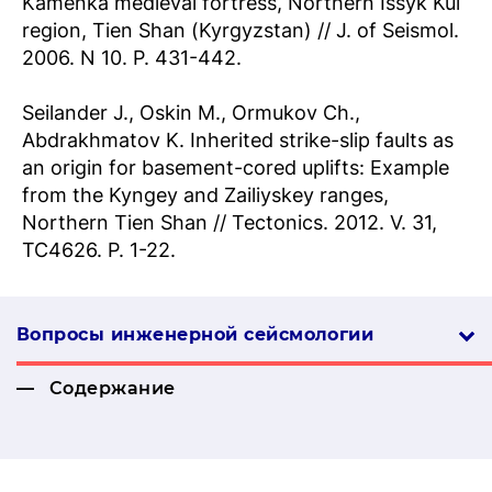
Kamenka medieval fortress, Northern Issyk Kul
region, Tien Shan (Kyrgyzstan) // J. of Seismol.
2006. N 10. P. 431-442.
Seilander J., Oskin M., Ormukov Ch.,
Abdrakhmatov K. Inherited strike-slip faults as
an origin for basement-cored uplifts: Example
from the Kyngey and Zailiyskey ranges,
Northern Tien Shan // Tectonics. 2012. V. 31,
TC4626. P. 1-22.
Вопросы инженерной сей­смо­логии
Содержание