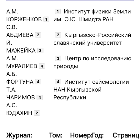
А.М.
Институт физики Земли
1
КОРЖЕНКОВ
им. О.Ю. Шмидта РАН
1
С.В.
АБДИЕВА
Кыргызско-Российский
2
2
Й.
славянский университет
МАЖЕЙКА
3
А.М.
Центр по исследованию
3
МУРАЛИЕВ
природы
4
А.Б.
ФОРТУНА
Институт сейсмологии
4
4
Т.А.
НАН Кыргызской
ЧАРИМОВ
Республики
4
А.С.
ЮДАХИН
2
Журнал:
Том:
Номер:
Год:
Страниц