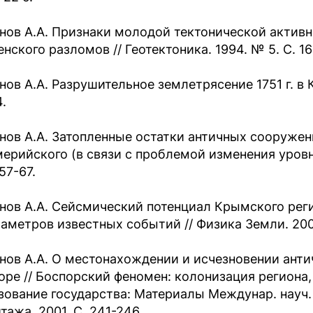
нов А.А. Признаки молодой тектонической активн
нского разломов // Геотектоника. 1994. № 5. С. 16
нов А.А. Разрушительное землетрясение 1751 г. в К
.
нов А.А. Затопленные остатки античных сооружен
ерийского (в связи с проблемой изменения уровня
 57-67.
нов А.А. Сейсмический потенциал Крымского реги
раметров известных событий // Физика Земли. 2000
нов А.А. О местонахождении и исчезновении анти
оре // Боспорский феномен: колонизация региона
зование государства: Материалы Междунар. науч. к
тажа, 2001. С. 241-246.