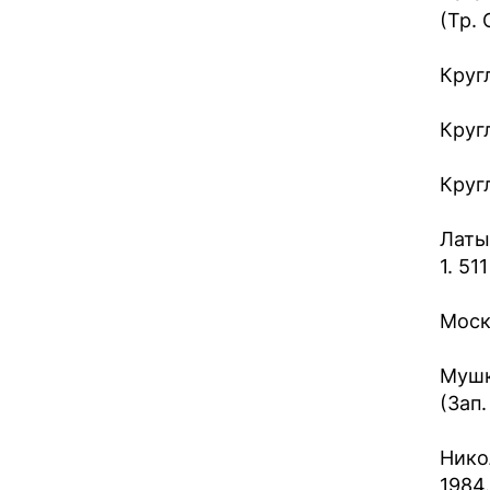
(Тр. 
Кругл
Кругл
Кругл
Латы
1. 511
Моск
Мушк
(Зап.
Никол
1984.