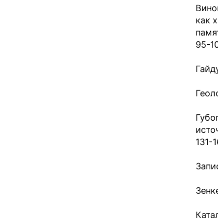
Вино
как 
памя
95-1
Гайду
Геол
Губо
исто
131-1
Запи
Зенк
Катал