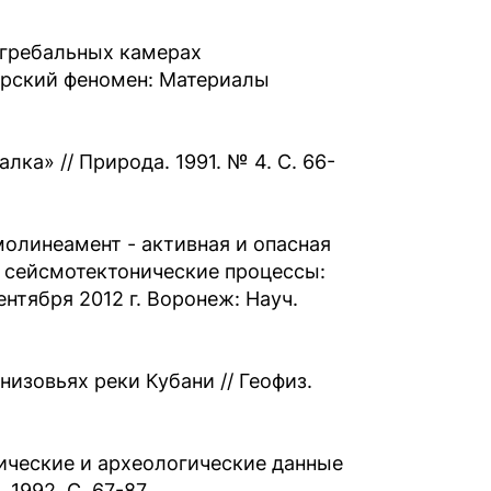
огребальных камерах
орский феномен: Материалы
лка» // Природа. 1991. № 4. С. 66-
молинеамент - активная и опасная
и сейсмотектонические процессы:
ентября 2012 г. Воронеж: Науч.
низовьях реки Кубани // Геофиз.
рические и археологические данные
1992. С. 67-87.