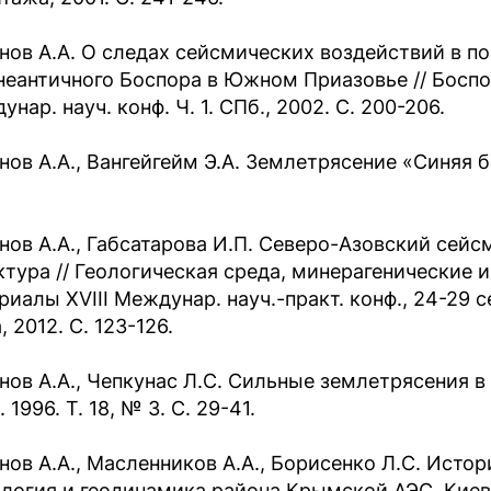
нов А.А. О следах сейсмических воздействий в п
неантичного Боспора в Южном Приазовье // Босп
нар. науч. конф. Ч. 1. СПб., 2002. С. 200-206.
ов А.А., Вангейгейм Э.А. Землетрясение «Синяя ба
нов А.А., Габсатарова И.П. Северо-Азовский сейс
ктура // Геологическая среда, минерагенические 
риалы XVIII Междунар. науч.-практ. конф., 24-29 с
, 2012. С. 123-126.
нов А.А., Чепкунас Л.С. Сильные землетрясения в 
 1996. Т. 18, № 3. С. 29-41.
нов А.А., Масленников А.А., Борисенко Л.С. Исто
еология и геодинамика района Крымской АЭС. Киев, 