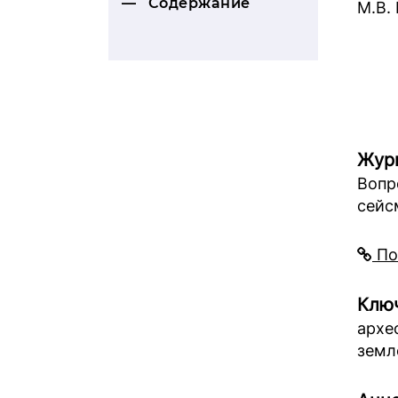
Содержание
М.В.
Жур
Вопр
сейс
По
Ключ
архе
земл