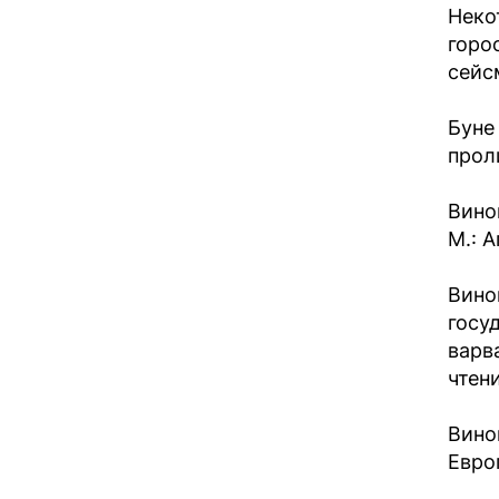
Неко
горо
сейс
Буне
проли
Вино
М.: А
Вино
госуд
варв
чтени
Вино
Европ