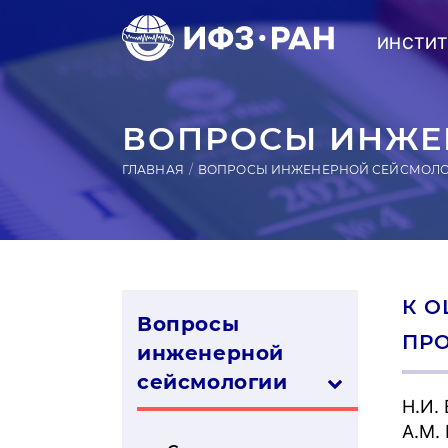
ИНСТИТ
ВОПРОСЫ ИНЖЕН
ГЛАВНАЯ
ВОПРОСЫ ИНЖЕНЕРНОЙ СЕЙСМОЛ
К О
Вопросы
ПР
инженерной
сей­смо­логии
Н.И.
А.М.