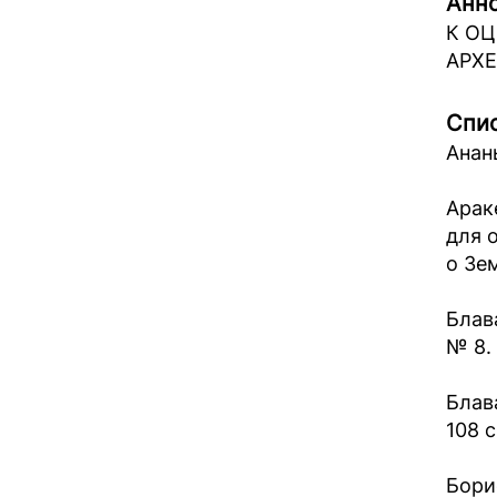
Анно
К О
АРХ
Спис
Анань
Арак
для 
о Зем
Блав
№ 8. 
Блав
108 с
Бори