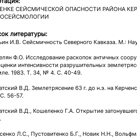
тация:
ЦЕНКЕ СЕЙСМИЧЕСКОЙ ОПАСНОСТИ РАЙОНА КЕ
ЕОСЕЙСМОЛОГИИ
ок литературы:
ин И.В. Сейсмичность Северного Кавказа. М.: Наук
елян Ф.О. Исследование раскопок античных соор
оценки интенсивности разрушительных землетрясе
ле. 1983. Т. 34, № 4. С. 40-49.
атский В.Д. Землетрясение 63 г. до н.э. на Керчен
С. 56-57.
атский В.Д., Кошеленко Г.А. Открытие затонувшего
.
сенко Л.С., Пустовитенко Б.Г., Новик Н.Н., Вольф