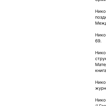
Нико
позд
Между
Никон
69.
Нико
стру
Мате
книга
Нико
журн.
Нико
// Г