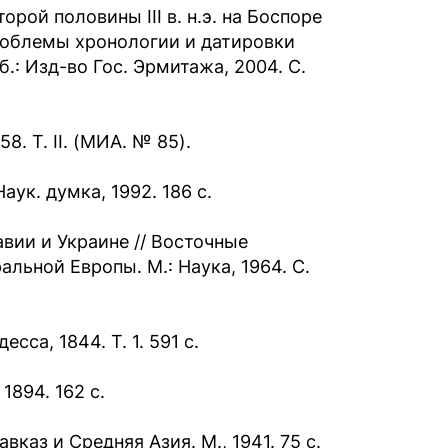
рой половины III в. н.э. на Боспоре
роблемы хронологии и датировки
.: Изд-во Гос. Эрмитажа, 2004. С.
8. Т. II. (МИА. № 85).
ук. думка, 1992. 186 с.
авии и Украине // Восточные
льной Европы. М.: Наука, 1964. С.
са, 1844. Т. 1. 591 с.
1894. 162 с.
вказ и Средняя Азия. М., 1941. 75 с.