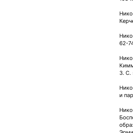
Нико
Керче
Нико
62-74
Нико
Кимм
3. С.
Нико
и па
Нико
Босп
обра
Эрми