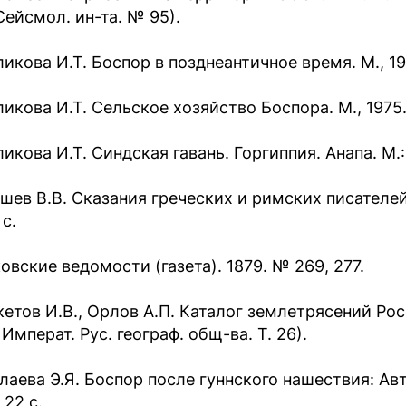
Сейсмол. ин-та. № 95).
икова И.Т. Боспор в позднеантичное время. М., 196
икова И.Т. Сельское хозяйство Боспора. М., 1975.
икова И.Т. Синдская гавань. Горгиппия. Анапа. М.: 
шев В.В. Сказания греческих и римских писателей 
 с.
овские ведомости (газета). 1879. № 269, 277.
етов И.В., Орлов А.П. Каталог землетрясений Росс
 Императ. Рус. географ. общ-ва. Т. 26).
аева Э.Я. Боспор после гуннского нашествия: Авто
 22 с.