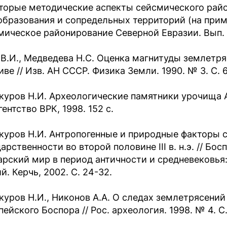
торые методические аспекты сейсмического рай
образования и сопредельных территорий (на прим
мическое районирование Северной Евразии. Вып. 2/
 В.И., Медведева Н.С. Оценка магнитуды землетряс
ве // Изв. АН СССР. Физика Земли. 1990. № 3. С. 6
куров Н.И. Археологические памятники урочища 
гентство ВРК, 1998. 152 с.
куров Н.И. Антропогенные и природные факторы 
арственности во второй половине III в. н.э. // Б
арский мир в период античности и средневековь
й. Керчь, 2002. С. 24-32.
куров Н.И., Никонов А.А. О следах землетрясений
ейского Боспора // Рос. археология. 1998. № 4. С.