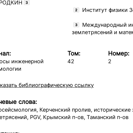
 РОДКИН
3
Институт физики З
2
Международный ин
3
землетрясений и мате
нал:
Том:
Номер:
осы инженерной
42
2
мологии
казать библиографическую ссылку
евые слова:
осейсмология, Керченский пролив, исторические
етрясений, PGV, Крымский п-ов, Таманский п-ов