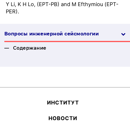
Y Li, K H Lo, (EPT-PB) and M Efthymiou (EPT-
PER).
Вопросы инженерной сей­смо­логии
Содержание
ИН­СТИ­ТУТ
НОВОСТИ