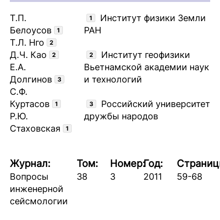
Т.П.
Институт физики Земли
1
Белоусов
РАН
1
Т.Л. Нго
2
Д.Ч. Као
Институт геофизики
2
2
Е.А.
Вьетнамской академии наук
Долгинов
и технологий
3
С.Ф.
Куртасов
Российский университет
1
3
Р.Ю.
дружбы народов
Стаховская
1
Журнал:
Том:
Номер:
Год:
Страниц
Вопросы
38
3
2011
59-68
инженерной
сейсмологии