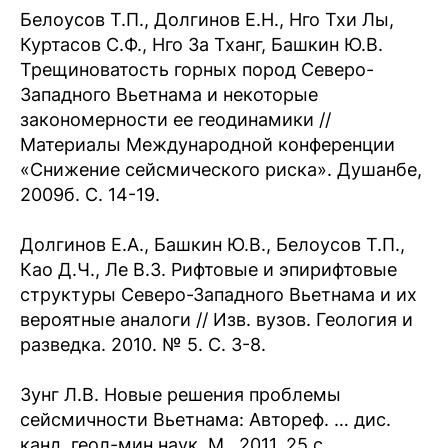
Белоусов Т.П., Долгинов Е.Н., Нго Тхи Лы,
Куртасов С.Ф., Нго За Тханг, Башкин Ю.В.
Трещиноватость горных пород Северо-
Западного Вьетнама и некоторые
закономерности ее геодинамики //
Материалы Международной конференции
«Снижение сейсмического риска». Душанбе,
2009б. С. 14-19.
Долгинов Е.А., Башкин Ю.В., Белоусов Т.П.,
Као Д.Ч., Ле В.З. Рифтовые и эпирифтовые
структуры Северо-Западного Вьетнама и их
вероятные аналоги // Изв. вузов. Геология и
разведка. 2010. № 5. С. 3-8.
Зунг Л.В. Новые решения проблемы
сейсмичности Вьетнама: Автореф. … дис.
канд. геол-мин наук. М., 2011. 25 с.