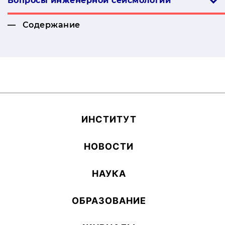
Вопросы инженерной сей­смо­логии
Содержание
ИН­СТИ­ТУТ
НОВОСТИ
НАУКА
ОБ­РА­ЗОВА­НИЕ