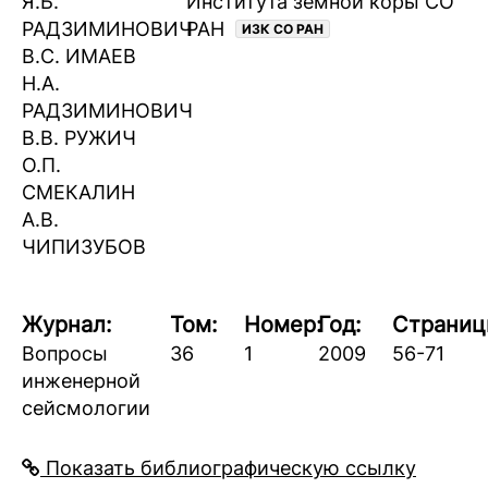
Я.Б.
Института земной коры СО
РАДЗИМИНОВИЧ
РАН
ИЗК СО РАН
В.С. ИМАЕВ
Н.А.
РАДЗИМИНОВИЧ
В.В. РУЖИЧ
О.П.
СМЕКАЛИН
А.В.
ЧИПИЗУБОВ
Журнал:
Том:
Номер:
Год:
Страниц
Вопросы
36
1
2009
56-71
инженерной
сейсмологии
Показать библиографическую ссылку