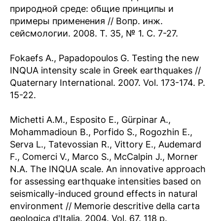
природной среде: общие принципы и
примеры применения // Вопр. инж.
сейсмологии. 2008. Т. 35, № 1. С. 7-27.
Fokaefs A., Papadopoulos G. Testing the new
INQUA intensity scale in Greek earthquakes //
Quaternary International. 2007. Vol. 173-174. P.
15-22.
Michetti A.M., Esposito E., Gürpinar A.,
Mohammadioun B., Porfido S., Rogozhin E.,
Serva L., Tatevossian R., Vittory E., Audemard
F., Comerci V., Marco S., McCalpin J., Morner
N.A. The INQUA scale. An innovative approach
for assessing earthquake intensities based on
seismically-induced ground effects in natural
environment // Memorie descritive della carta
geologica d'Italia. 2004. Vol. 67. 118 p.