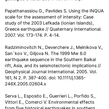
Papathanassiou G., Pavlides S. Using the INQUA
scale for the assessment of intensity: Case
study of the 2003 Lefkada (Ionian Islands),
Greece earthquake // Quaternary International.
2007. Vol. 173-174. P. 4-14.
Radziminovitch N., Deverchere J., Melnikova V.,
San`kov V., Giljova N. The 1999 Mw 6.0
earthquake sequence in the Southern Baikal
rift, Asia, and its seismotectonic implications //
Geophysical Journal International. 2005. Vol.
161, N 2. P. 387-400. doi: 10.1111/j.1365-
246X.2005.02604.x
Serva L., Esposito E., Guerrieri L., Porfido S.,
Vittori E., Comerci V. Environmental effects
from five historical earthquakes in southern