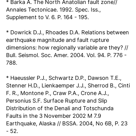
* Barka A. The North Anatolian fault zone//
Annales Tectonicae. 1992. Spec. Iss.,
Supplement to V. 6. Р. 164 - 195.
* Dowrick D.J., Rhoades D.A. Relations between
earthquake magnitude and fault rupture
dimensions: how regionally variable are they? //
Bull. Seismol. Soc. Amer. 2004. Vol. 94. Р. 776 -
788.
* Haeussler P.J., Schwartz D.P., Dawson T.E.,
Stenner H.D., Lienkaemper J.J., Sherrod B., Cinti
F. R., Montone P., Craw P.A., Crone A.J.,
Personius S.F. Surface Rupture and Slip
Distribution of the Denali and Totschunda
Faults in the 3 November 2002 M 7.9
Earthquake, Alaska // BSSA. 2004, No 6B, P. 23
- 52.