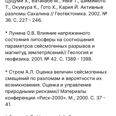
Цуцуми Х., Ватанабе М., Уеки Т., Шимимото
Т., Окумура К., Гото Х., Кария Й. Активные
разломы Сахалина // Геотектоника. 2002. №
36. С. 227 - 246.
* Лунина О.В. Влияние напряженного
состояния литосферы на соотношения
параметров сейсмогенных разрывов и
магнитуд землетрясений// Геология и
геофизика. 2001. № 42. С. 1389 - 1398.
* Стром А.Л. Оценка величин сейсмогенных
смещений по разломам и вероятности их
возникновения. Оценка и управление
природными рисками// Материалы
конференции «Риск-2000». М., 2000. С. 37 -
41.