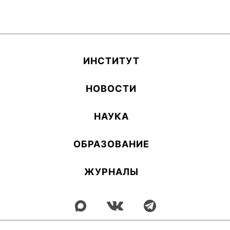
ИН­СТИ­ТУТ
НОВОСТИ
НАУКА
ОБ­РА­ЗОВА­НИЕ
ЖУРНАЛЫ