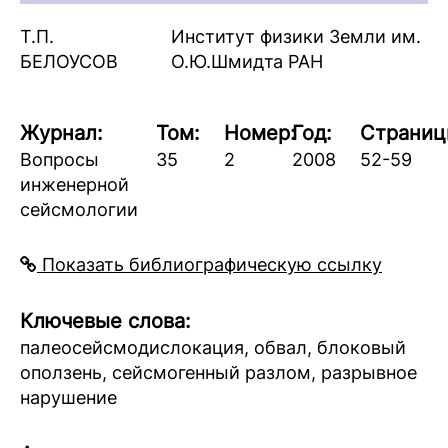
Т.П.
Институт физики Земли им.
БЕЛОУСОВ
О.Ю.Шмидта РАН
Журнал:
Том:
Номер:
Год:
Страниц
Вопросы
35
2
2008
52-59
инженерной
сейсмологии
Показать библиографическую ссылку
Ключевые слова:
палеосейсмодислокация, обвал, блоковый
оползень, сейсмогенный разлом, разрывное
нарушение