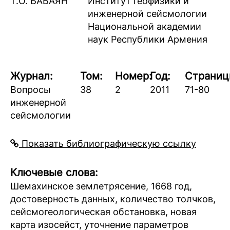
Т.О. БАБАЯН
Институт геофизики и
инженерной сейсмологии
Национальной академии
наук Республики Армения
Журнал:
Том:
Номер:
Год:
Страниц
Вопросы
38
2
2011
71-80
инженерной
сейсмологии
Показать библиографическую ссылку
Ключевые слова:
Шeмахинское землетрясение, 1668 год,
достоверность данных, количество толчков,
сейсмогеологическая обстановка, новая
карта изосейст, уточнение параметров