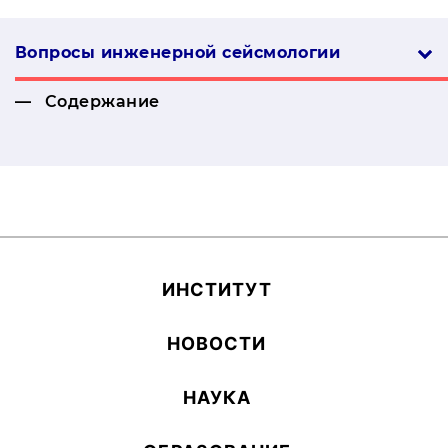
Вопросы инженерной сей­смо­логии
Содержание
ИН­СТИ­ТУТ
НОВОСТИ
НАУКА