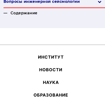
Вопросы инженерной сей­смо­логии
Содержание
ИН­СТИ­ТУТ
НОВОСТИ
НАУКА
ОБ­РА­ЗОВА­НИЕ