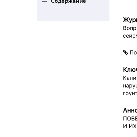
Содержание
Жур
Вопр
сейс
По
Ключ
Кали
нару
грун
Анно
ПОВЕ
И И