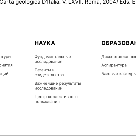
 Carta geologica D'Italia. V. LXVII. Roma, 2004/ Eds. E.
НАУКА
ОБРАЗОВА
нтуры
Фундаментальные
Диссертационны
исследования
риятия
Аспирантура
Патенты и
аций
Базовые кафедр
свидетельства
Важнейшие результаты
исследований
Центр коллективного
пользования