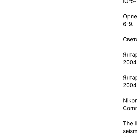
Юго-
Орле
6-9.
Светл
Янта
2004 г
Янта
2004 
Nikon
Commi
The I
seism