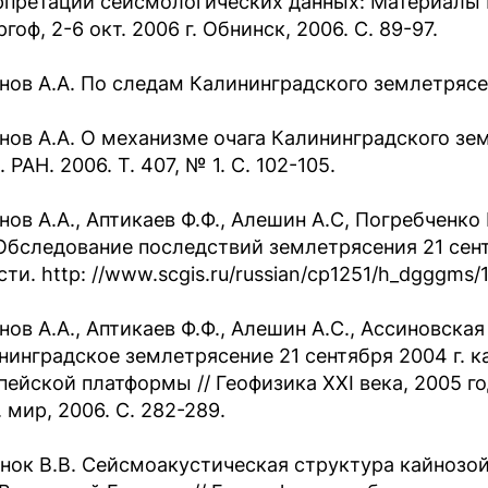
рпретации сейсмологических данных: Материалы
гоф, 2-6 окт. 2006 г. Обнинск, 2006. С. 89-97.
нов А.А. По следам Калининградского землетрясени
нов А.А. О механизме очага Калининградского земл
 РАН. 2006. Т. 407, № 1. С. 102-105.
нов А.А., Аптикаев Ф.Ф., Алешин А.С, Погребченко 
 Обследование последствий землетрясения 21 сент
ти. http: //www.scgis.ru/russian/cp1251/h_dgggms/
ов А.А., Аптикаев Ф.Ф., Алешин А.С., Ассиновская 
нинградское землетрясение 21 сентября 2004 г. к
пейской платформы // Геофизика XXI века, 2005 год
 мир, 2006. С. 282-289.
нок В.В. Сейсмоакустическая структура кайнозо