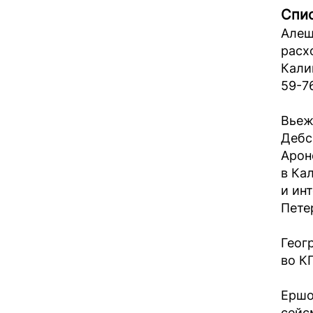
Спис
Алеш
расх
Калин
59-76
Вьежа
Дебск
Арон
в Ка
и ин
Петер
Геог
во КГ
Ершо
сейс