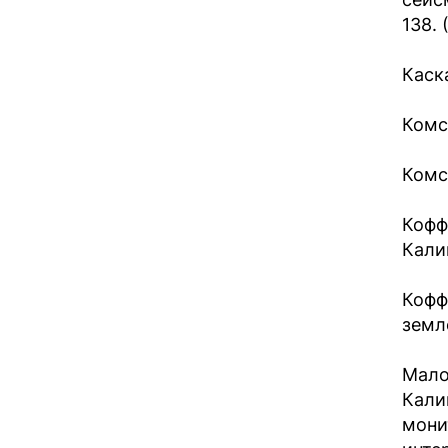
138. 
Каска
Комс
Комс
Кофф
Кали
Кофф 
земл
Мало
Кали
мони