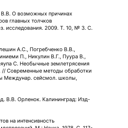
о В.В. О возможных причинах
ров главных толчков
. исследования. 2009. Т. 10, № 3. С.
Алешин А.С., Погребченко В.В.,
иниеми П., Никулин В.Г., Пуура В.,
 Шляупа С. Необычные землетрясения
г. // Современные методы обработки
ы Междунар. сейсмол. школы,
д. В.В. Орленок. Калининград: Изд-
нтов на интенсивность
етрясений. М.: Наука, 1978. С. 117-