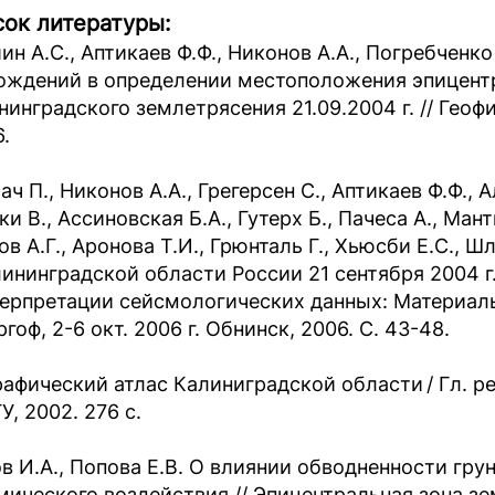
ок литературы:
ин А.С., Аптикаев Ф.Ф., Никонов А.А., Погребченк
ождений в определении местоположения эпицент
инградского землетрясения 21.09.2004 г. // Геофиз
.
ч П., Никонов А.А., Грегерсен С., Аптикаев Ф.Ф., 
и В., Ассиновская Б.А., Гутерх Б., Пачеса А., Мант
ов А.Г., Аронова Т.И., Грюнталь Г., Хьюсби Е.С.,
лининградской области России 21 сентября 2004 
терпретации сейсмологических данных: Материал
гоф, 2-6 окт. 2006 г. Обнинск, 2006. С. 43-48.
рафический атлас Калиниградской области / Гл. ре
У, 2002. 276 с.
в И.А., Попова Е.В. О влиянии обводненности гру
мического воздействия // Эпицентральная зона земл