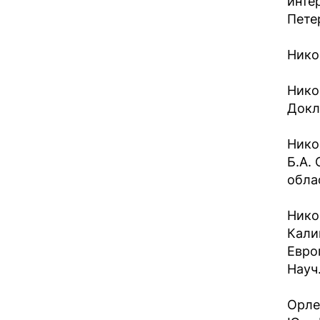
инте
Петер
Нико
Нико
Докл.
Нико
Б.А.
облас
Никон
Кали
Евро
Науч.
Орле