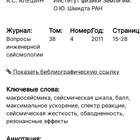
А.С. АЛЕШИН
Институт физики Земли им.
О.Ю. Шмидта РАН
Журнал:
Том:
Номер:
Год:
Страниц
Вопросы
38
4
2011
15-28
инженерной
сейсмологии
Показать библиографическую ссылку
Ключевые слова:
макросейсмика, сейсмическая шкала, балл,
максимальное ускорение, спектр реакции,
сейсмическая жесткость, обводненность,
резонансные эффекты
Аннотация: