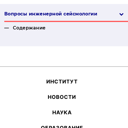
Вопросы инженерной сей­смо­логии
Содержание
ИН­СТИ­ТУТ
НОВОСТИ
НАУКА
ОБ­РА­ЗОВА­НИЕ