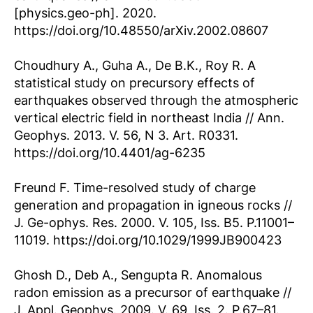
[physics.geo-ph]. 2020.
https://doi.org/10.48550/arXiv.2002.08607
Choudhury A., Guha A., De B.K., Roy R. A
statistical study on precursory effects of
earthquakes observed through the atmospheric
vertical electric field in northeast India // Ann.
Geophys. 2013. V. 56, N 3. Art. R0331.
https://doi.org/10.4401/ag-6235
Freund F. Time-resolved study of charge
generation and propagation in igneous rocks //
J. Ge-ophys. Res. 2000. V. 105, Iss. B5. P.11001–
11019. https://doi.org/10.1029/1999JB900423
Ghosh D., Deb A., Sengupta R. Anomalous
radon emission as a precursor of earthquake //
J. Appl. Geophys. 2009. V. 69, Iss. 2. P.67–81.