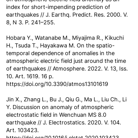
index for short-impending prediction of
earthquakes // J. Earthq. Predict. Res. 2000. V.
8, N 3. P. 241–255.
Hobara Y., Watanabe M., Miyajima R., Kikuchi
H., Tsuda T., Hayakawa M. On the spatio-
temporal dependence of anomalies in the
atmospheric electric field just around the time
of earthquakes // Atmosphere. 2022. V. 13, Iss.
10. Art. 1619. 16 p.
https://doi.org/10.3390/atmos13101619
Jin X., Zhang L., Bu J., Qiu G., Ma L., Liu Ch., Li
Y. Discussion on anomaly of atmospheric
electrostatic field in Wenchuan MS 8.0
earthquake // J. Electrostatics. 2020. V. 104.
Art. 103423.
https://doi.org/10.1016/j.elstat.2020.103423