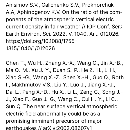
Anisimov S.V., Galichenko S.V., Prokhorchuk
A.A, Aphinogenov K.V. On the ratio of the com-
ponents of the atmospheric vertical electric
current density in fair weather // IOP Conf. Ser.:
Earth Environ. Sci. 2022. V. 1040. Art. 012026.
https://doi.org/10.1088/1755-
1315/1040/1/012026
Chen T., Wu H., Zhang X.-X., Wang C., Jin X.-B.,
Ma Q.-M., Xu J.-Y., Duan S.-P., He Z.-H., Li H.,
Xiao S.-G., Wang X.-Z., Shen X.-H., Guo Q., Roth
I., Makhmutov V.S., Liu Y., Luo J., Jiang X.-J.,
Dai L., Peng X.-D., Hu X., Li L., Zeng C., Song J.-
J., Xiao F., Guo J.-G., Wang C., Cui H.-Y., Li C.,
Sun Q. The near surface vertical atmospheric
electric field abnormality could be as a
promising imminent precursor of major
earthquakes // arXiv:2002.08607v1