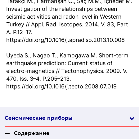
Tarakçı M., Harmanşah C., Saç M.M., İçhedef M.
Investigation of the relationships between
seismic activities and radon level in Western
Turkey // Appl. Rad. Isotopes. 2014. V. 83, Part
A. P.12–17.
https://doi.org/10.1016/j.apradiso.2013.10.008
Uyeda S., Nagao T., Kamogawa M. Short-term
earthquake prediction: Current status of
electro-magnetics // Tectonophysics. 2009. V.
470, Iss. 3–4. P.205–213.
https://doi.org/10.1016/j.tecto.2008.07.019
Сейсмические приборы
Содержание