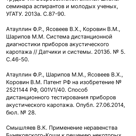
семинара аспирантов и молодых ученых,
УГАТУ. 2013а. С.87-90.
Атауллин Ф.Р., Ясовеев В.Х., Коровин В.М.,
Шарипов М.М. Система дистанционной
диагностики приборов акустического
каротажа // Датчики и системы. 2013б. № 5.
С.46-50.
Атауллин Ф.Р., Шарипов М.М., Ясовеев В.Х.,
Коровин В.М. Патент РФ на изобретение №
2521144 РФ, G01V1/40. Способ
дистанционного тестирования приборов
акустического каротажа. Опубл. 27.06.2014,
бюл. № 28.
Смышляев В.К. Применение неравенства
Буняковского-Коши к решению некоторых