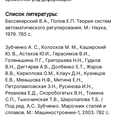
Список литературы:
Бессекерский В.А., Попов Е.П. Теория систем
автоматического регулирования. М.: Наука,
1979. 765 с.
Зубченко А. С., Колосков М. М., Каширский
Ю. В., Астахов Ю.И., Герасимов В.И.,
Голеньшина Л.Г., Григорьева Н.Н., Гудков
В.Н., Дегтярев А.В., Долбенко Е.Т., Жаров
В.В., Кириллова О.М., Клауч Д.Н., Кузнецов
Е.В., Меньшова Н.Ф., Митина Е.Н.,
Петропавловская З.Н., Русинова И.Н.,
Рязанова Е.Д., Скоробогатых В.Н., Томина
С.П., Тыкочинская Т.В., Широлапова Т.Б. /
Под ред. А.С. Зубченко. Марочник сталей и
сплавов. М.: Машиностроение-1, 2003. 782 с.