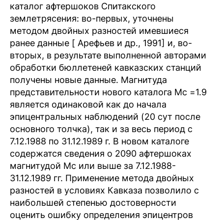
каталог афтершоков Спитакского
землетрясения: во-первых, уточнены
методом двойных разностей имевшиеся
ранее данные [ Арефьев и др., 1991] и, во-
вторых, в результате выполненной авторами
обработки бюллетеней кавказских станций
получены новые данные. Магнитуда
представительности нового каталога Mc =1.9
является одинаковой как до начала
эпицентральных наблюдений (20 сут после
основного толчка), так и за весь период с
7.12.1988 по 31.12.1989 г. В новом каталоге
содержатся сведения о 2090 афтершоках
магнитудой Mc или выше за 7.12.1988-
31.12.1989 гг. Применение метода двойных
разностей в условиях Кавказа позволило с
наибольшей степенью достоверности
оценить ошибку определения эпицентров