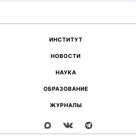
ИН­СТИ­ТУТ
НОВОСТИ
НАУКА
ОБ­РА­ЗОВА­НИЕ
ЖУРНАЛЫ