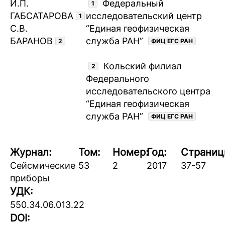
И.П.
Федеральный
1
ГАБСАТАРОВА
исследовательский центр
1
С.В.
“Единая геофизическая
БАРАНОВ
служба РАН”
2
ФИЦ ЕГС РАН
Кольский филиал
2
Федерального
исследовательского центра
“Единая геофизическая
служба РАН”
ФИЦ ЕГС РАН
Журнал:
Том:
Номер:
Год:
Страниц
Сейсмические
53
2
2017
37-57
приборы
УДК:
550.34.06.013.22
DOI: