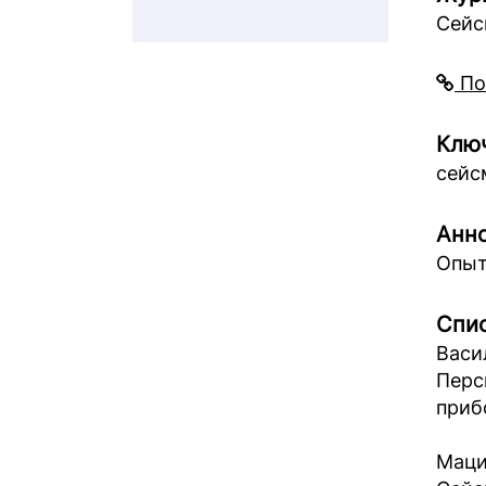
Сейс
По
Ключ
сейс
Анно
Опыт
Спис
Васи
Перс
прибо
Маци