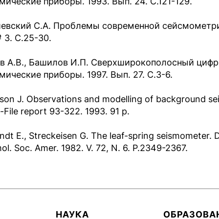
мические приборы. 1993. Вып. 24. С.121-129.
евский С.А. Проблемы современной сейсмометрии 
 3. С.25-30.
в А.В., Башилов И.П. Сверхширокополосный цифр
мические приборы. 1997. Вып. 27. С.3-6.
son J. Observations and modelling of background seis
File report 93-322. 1993. 91 p.
ndt E., Streckeisen G. The leaf-spring seismometer. 
ol. Soc. Amer. 1982. V. 72, N. 6. P.2349-2367.
НАУКА
ОБРАЗОВА