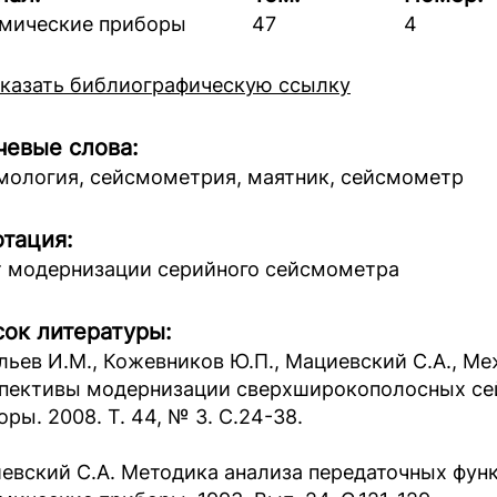
мические приборы
47
4
казать библиографическую ссылку
евые слова:
мология, сейсмометрия, маятник, сейсмометр
тация:
 модернизации серийного сейсмометра
ок литературы:
льев И.М., Кожевников Ю.П., Мациевский С.А., Меж
пективы модернизации сверхширокополосных се
ры. 2008. Т. 44, № 3. С.24-38.
евский С.А. Методика анализа передаточных функ