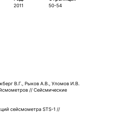
2011
50-54
берг В.Г., Рыков А.В., Уломов И.В.
йсмометров // Сейсмические
ций сейсмометра STS-1 //