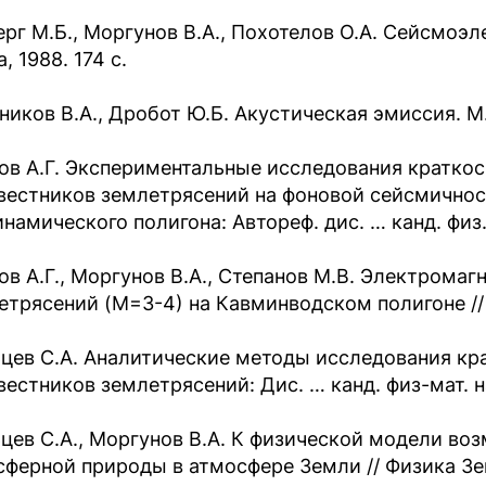
ерг М.Б., Моргунов В.А., Похотелов О.А. Сейсмоэ
, 1988. 174 с.
ников В.А., Дробот Ю.Б. Акустическая эмиссия. М.:
ов А.Г. Экспериментальные исследования кратко
вестников землетрясений на фоновой сейсмично
намического полигона: Автореф. дис. … канд. физ.-
ов А.Г., Моргунов В.А., Степанов М.В. Электромаг
етрясений (М=3-4) на Кавминводском полигоне // 
цев С.А. Аналитические методы исследования к
естников землетрясений: Дис. … канд. физ-мат. на
цев С.А., Моргунов В.А. К физической модели во
сферной природы в атмосфере Земли // Физика Зем