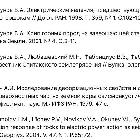
унов В.А. Электрические явления, предшествую
фтершокам // Докл. РАН. 1998. Т. 359, № 1. С.102-1
унов В.А. Крип горных пород на завершающей ста
а Земли. 2001. № 4. С.3-11.
унов В.А., Любашевский М.Н., Фабрициус В.З., Фа
вестник Спитакского землетрясения // Вулканологи
ч А.И. Исследование деформационных свойств и
оверхностных частях земной коры сейсмоакустич
физ.-мат. наук. М.: ИФЗ РАН, 1979. 47 с.
olov L.M., Il'ichev P.V., Novikov V.A., Okunev V.I., S
ion response of rocks to electric power action as seis
Geophys. 2004. V. 47, N 1. P.65-72.