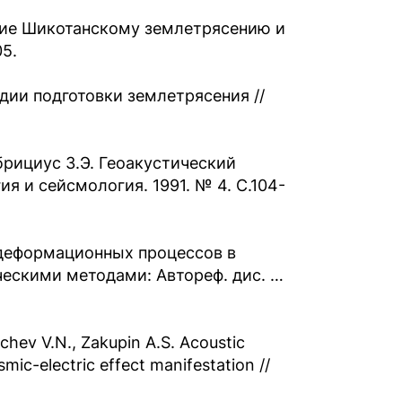
щие Шикотанскому землетрясению и
05.
дии подготовки землетрясения //
брициус З.Э. Геоакустический
я и сейсмология. 1991. № 4. С.104-
 деформационных процессов в
ескими методами: Автореф. дис. …
ychev V.N., Zakupin A.S. Acoustic
mic-electric effect manifestation //