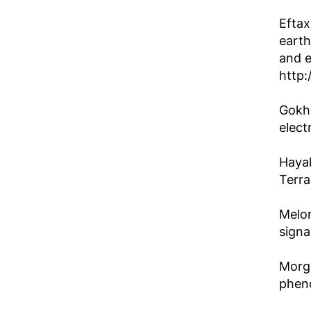
Eftax
earth
and 
http:
Gokhb
elect
Hayak
Terra
Melon
signa
Morgo
pheno