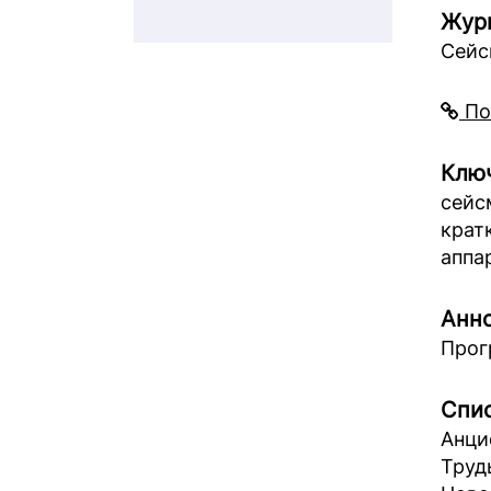
Жур
Сейс
По
Ключ
сейс
крат
аппа
Анно
Прог
Спис
Анци
Труд