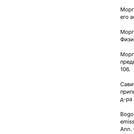
Морг
его а
Морг
Физик
Морг
пред
106.
Сави
прип
д-ра 
Bogom
emiss
Ann. 