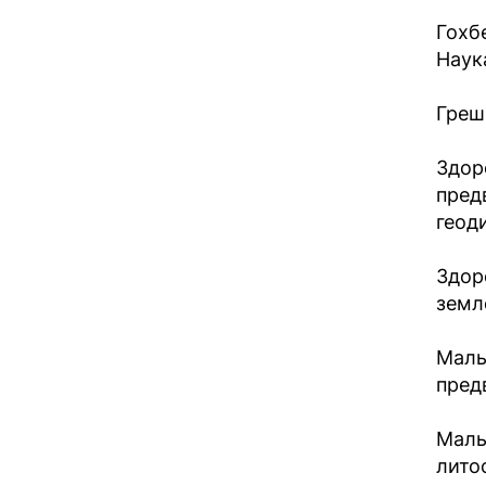
Гохб
Наука
Греш
Здор
пред
геоди
Здор
земл
Маль
предв
Маль
лито