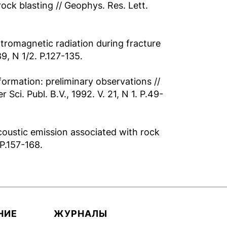
ock blasting // Geophys. Res. Lett.
ctromagnetic radiation during fracture
89, N 1/2. P.127-135.
formation: preliminary observations //
ci. Publ. B.V., 1992. V. 21, N 1. P.49-
oustic emission associated with rock
 P.157-168.
НИЕ
ЖУРНАЛЫ