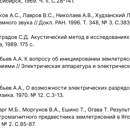
ибирск, 1969. Ч. II. С.28-141.
ков А.С., Лавров В.С., Николаев А.В., Худзанский 
много звука // Докл. РАН. 1996. Т. 348, № 3. C.383
градов С.Д. Акустический метод в исследованиях 
, 1989. 175 с.
бьев А.А. К вопросу об инициировании землетря
ниями // Электрическая аппаратура и электрическа
бьев А.А., О возможности электрических разрядов
зика. 1970. № 12. С.3-13.
ерг М.Б.. Моргунов В.А., Ешино Т., Огава Т. Резул
тромагнитного предвестника землетрясений в Япо
 № 2. С.85-87.