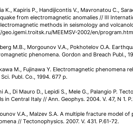
ia K., Kapiris P., Handijicontis V., Mavronatou C., Sar
quake from electromagnetic anomalies // III Internat
electromagnetic methods in seismology and volcano
//geo.igemi.troitsk.ru/MEEMSV-2002/en/program.htm
erg M.B., Morgounov V.A., Pokhotelov O.A. Earthqu
romagnetic phenomena. Gordon and Breach Publ., 19
awa M., Fujinawa Y. Electromagnetic phenomena rela
 Sci. Publ. Co., 1994. 677 p.
i A., Di Mauro D., Lepidi S., Mele G., Palangio P. T
ls in Central Italy // Ann. Geophys. 2004. V. 47, N 1. P
unov V.A., Malzev S.A. A multiple fracture model of
mena // Tectonophysics. 2007. V. 431. P.61-72.