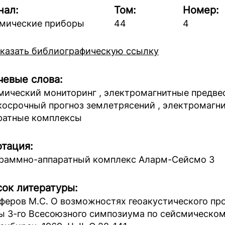
нал:
Том:
Номер:
мические приборы
44
4
казать библиографическую ссылку
евые слова:
мический мониторинг , электромагнитные предве
косрочный прогноз землетрясений , электромагн
ратные комплексы
тация:
раммно-аппаратный комплекс Аларм-Сейсмо 3
ок литературы:
феров М.С. О возможностях геоакустического про
ы 3-го Всесоюзного симпозиума по сейсмическому