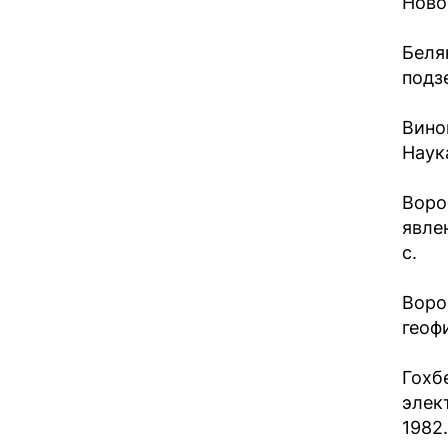
Новос
Беля
подзе
Вино
Наука
Воро
явле
с.
Воро
геофи
Гохб
элек
1982.