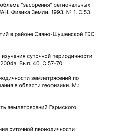
Проблема "засорения" региональных
АН. Физика Земли. 1993. № 1. С.53-
бытий в районе Саяно-Шушенской ГЭС
ы изучения суточной периодичности
004а. Вып. 40. С.57-70.
риодичности землетрясений по
ания в области геофизики. М.:
сть землетрясений Гармского
ния суточной периодичности