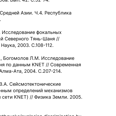
Средней Азии. Ч.4. Республика
.
.Л. Исследование фокальных
й Северного Тянь-Шаня //
аука, 2003. С.108-112.
Л., Богомолов Л.М. Исследование
ня по данным KNET // Современная
лма-Ата, 2004. С.207-214.
 В.А. Сейсмотектонические
анным определений механизмов
сети KNET) // Физика Земли. 2005.