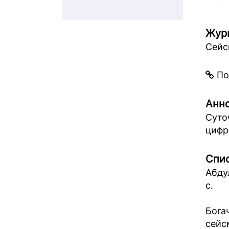
Жур
Сейс
По
Анно
Суто
цифр
Спис
Абду
с.
Бога
сейс