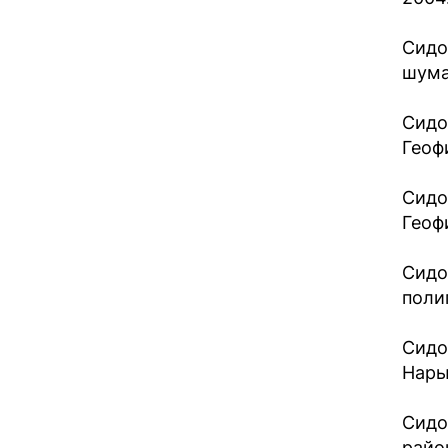
Сидо
шума 
Сидо
Геоф
Сидо
Геоф
Сидо
полиг
Сидо
Нары
Сидо
райо