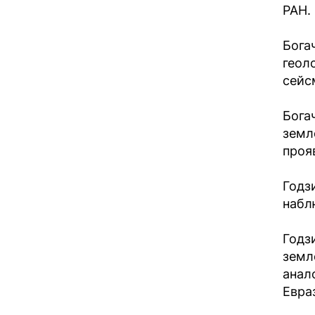
РАН. 
Бога
геол
сейс
Бога
земл
прояв
Годз
набл
Годз
земл
анал
Евраз