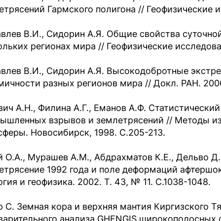
етрясений Гармского полигона // Геофизические ис
влев В.И., Сидорин А.Я. Общие свойства суточно
ольких регионах мира // Геофизические исследован
влев В.И., Сидорин А.Я. Высокодобротные экстр
мичности разных регионов мира // Докл. РАН. 2006.
вич А.Н., Филина А.Г., Еманов А.Ф. Статистически
ышленных взрывов и землетрясений // Методы из
сферы. Новосибирск, 1998. С.205-213.
й О.А., Мурашев А.М., Абдрахматов К.Е., Дельво Д
етрясение 1992 года и поле деформаций афтершок
гия и геофизика. 2002. Т. 43, № 11. С.1038-1048.
р С. Земная кора и верхняя мантия Киргизского Т
варительного анализа GHENGIS широкополосных с