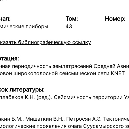
нал:
Том:
Номер:
мические приборы
43
казать библиографическую ссылку
тация:
чная периодичность землетрясений Средней Азии.
овой широкополосной сейсмической сети KNET
ок литературы:
ллабеков К.Н. (ред.). Сейсмичность территории Уз
чкин Б.М., Мишаткин В.Н., Петросян А.Э. Тектонич
мологические проявления очага Суусамырского зе