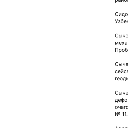
Сидо
Узбе
Сыче
меха
Проб
Сыче
сейс
геод
Сыче
дефо
очаг
№ 11.