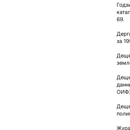
Годз
ката
69.
Дерг
за 19
Деще
земл
Деще
данн
ОИФЗ
Деще
полиг
Жура