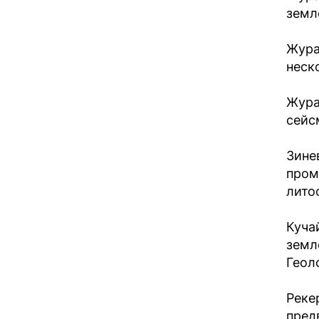
земл
Жура
неск
Жура
сейс
Зине
пром
лито
Куча
земл
Геоло
Реке
пред