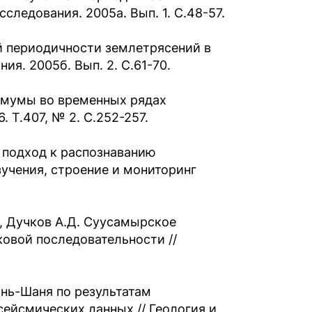
следования. 2005а. Вып. 1. С.48-57.
й периодичности землетрясений в
ия. 2005б. Вып. 2. С.61-70.
емумы во временных рядах
 Т.407, № 2. С.252-257.
й подход к распознаванию
учения, строение и мониторинг
., Дучков А.Д. Суусамырское
овой последовательности //
янь-Шаня по результатам
ейсмических данных // Геология и