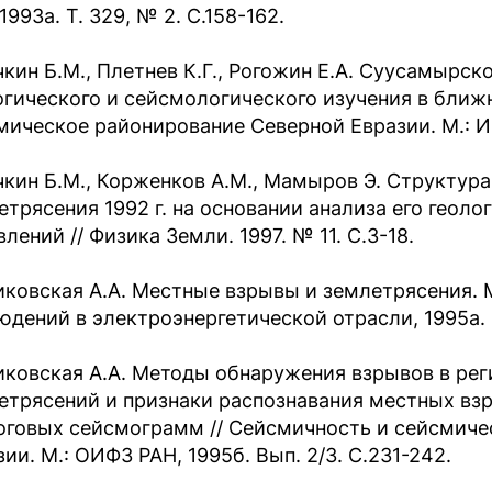
1993а. Т. 329, № 2. С.158-162.
чкин Б.М., Плетнев К.Г., Рогожин Е.А. Суусамырск
огического и сейсмологического изучения в ближн
мическое районирование Северной Евразии. М.: ИФЗ
чкин Б.М., Корженков А.М., Мамыров Э. Структур
етрясения 1992 г. на основании анализа его геол
лений // Физика Земли. 1997. № 11. С.3-18.
иковская А.А. Местные взрывы и землетрясения. 
юдений в электроэнергетической отрасли, 1995а. 
иковская А.А. Методы обнаружения взрывов в рег
етрясений и признаки распознавания местных вз
оговых сейсмограмм // Сейсмичность и сейсмиче
ии. М.: ОИФЗ РАН, 1995б. Вып. 2/3. С.231-242.