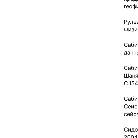
геофи
Руле
Физи
Саби
данн
Саби
Шаня
С.15
Саби
Сейс
сейс
Сидо
2004.