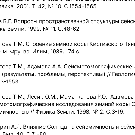
зика. 2001. Т. 42, № 10. С.1554-1565.
в Б.Г. Вопросы пространственной структуры сейс
ка Земли. 1999. № 11. С.48-62.
това Т.М. Строение земной коры Киргизского Тя
ым. Фрунзе: Илим, 1989. 174 с.
това Т.М., Адамова А.А. Сейсмотомографические 
 (результаты, проблемы, перспективы) // Геология 
43-1553.
това Т.М., Лесик О.М., Маматканова Р.О., Адамова
мотомографические исследования земной коры Се
мичностью // Физика Земли. 1998. № 2. С.3-19.
рин А.Я. Влияние Солнца на сейсмичность и сейс
 Вып. 40. С.71-80.