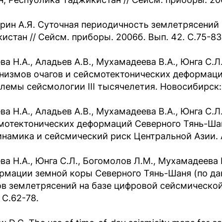
рин А.Я. Суточная периодичность землетрясений 
кистан // Сейсм. приборы. 2006б. Вып. 42. С.75-83
ва Н.А., Аладьев А.В., Мухамадеева В.А., Юнга С
низмов очагов и сейсмотектонических деформаци
лемы сейсмологии III тысячелетия. Новосибирск: Н
ва Н.А., Аладьев А.В., Мухамадеева В.А., Юнга С.
мотектонических деформаций Северного Тянь-Ша
инамика и сейсмический риск Центральной Азии. А
ва Н.А., Юнга С.Л., Богомолов Л.М., Мухамадеева
рмации земной коры Северного Тянь-Шаня (по д
ов землетрясений на базе цифровой сейсмической 
 С.62-78.