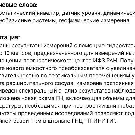
евые слова:
остатический нивелир, датчик уровня, динамичес
нобазисные системы, геофизические измерения
тация:
аны результаты измерений с помощью гидростати
о 10 метров, предназначенного для измерений на 
мещении прогностического центра ИФЗ РАН. Полу
те нового емкостного преобразователя с увелич
твительностью по вертикальным перемещениям ур
та расширительного сосуда, измерена постоянная 
риведен спектральный анализ результатов наблюд
ложена новая схема ГН, включающая объемы для
ературы, необходимая при построении длиннобаз
льтаты проведенных исследований позволяют под
йной базой 1 км в штольне ГНЦ “ТРИНИТИ”.