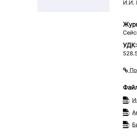
И.И.
Жур
Сейс
УДК:
528.
По
Фай
И
А
Б