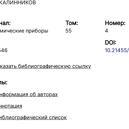
 КАЛИННИКОВ
нал:
Том:
Номер:
мические приборы
55
4
DOI:
546
10.21455/
казать библиографическую ссылку
лы:
нформация об авторах
ннотация
иблиографический список