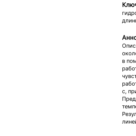
Ключ
гидр
длин
Анно
Опис
окол
в по
рабо
чувс
рабо
с, п
Пред
темп
Резу
лине