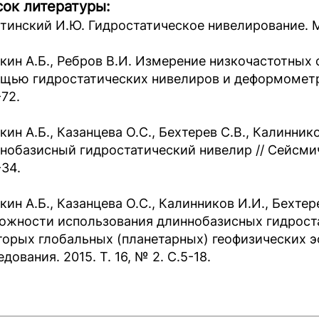
ок литературы:
тинский И.Ю. Гидростатическое нивелирование. М.:
кин А.Б., Ребров В.И. Измерение низкочастотных
щью гидростатических нивелиров и деформометров
-72.
кин А.Б., Казанцева О.С., Бехтерев С.В., Калинник
нобазисный гидростатический нивелир // Сейсмиче
-34.
кин А.Б., Казанцева О.С., Калинников И.И., Бехтер
ожности использования длиннобазисных гидрост
торых глобальных (планетарных) геофизических э
дования. 2015. Т. 16, № 2. С.5-18.