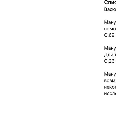
Спис
Васю
Ману
помо
С.69
Ману
Длин
С.26
Ману
возм
неко
иссле