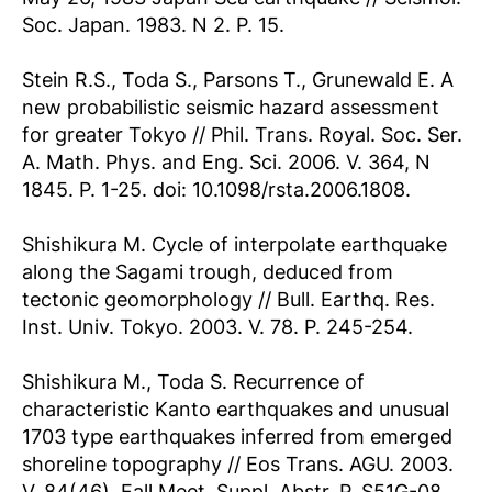
Soc. Japan. 1983. N 2. P. 15.
Stein R.S., Toda S., Parsons T., Grunewald E. A
new probabilistic seismic hazard assessment
for greater Tokyo // Phil. Trans. Royal. Soc. Ser.
A. Math. Phys. and Eng. Sci. 2006. V. 364, N
1845. P. 1-25. doi: 10.1098/rsta.2006.1808.
Shishikura M. Cycle of interpolate earthquake
along the Sagami trough, deduced from
tectonic geomorphology // Bull. Earthq. Res.
Inst. Univ. Tokyo. 2003. V. 78. P. 245-254.
Shishikura M., Toda S. Recurrence of
characteristic Kanto earthquakes and unusual
1703 type earthquakes inferred from emerged
shoreline topography // Eos Trans. AGU. 2003.
V. 84(46). Fall Meet. Suppl. Abstr. P. S51G-08.