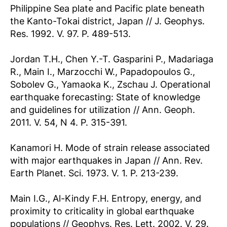
Philippine Sea plate and Pacific plate beneath
the Kanto-Tokai district, Japan // J. Geophys.
Res. 1992. V. 97. P. 489-513.
Jordan T.H., Chen Y.-T. Gasparini P., Madariaga
R., Main I., Marzocchi W., Papadopoulos G.,
Sobolev G., Yamaoka K., Zschau J. Operational
earthquake forecasting: State of knowledge
and guidelines for utilization // Ann. Geoph.
2011. V. 54, N 4. P. 315-391.
Kanamori H. Mode of strain release associated
with major earthquakes in Japan // Ann. Rev.
Earth Planet. Sci. 1973. V. 1. P. 213-239.
Main I.G., Al-Kindy F.H. Entropy, energy, and
proximity to criticality in global earthquake
populations // Geophys. Res. Lett. 2002. V. 29.