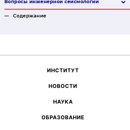
Вопросы инженерной сей­смо­логии
Содержание
ИН­СТИ­ТУТ
НОВОСТИ
НАУКА
ОБ­РА­ЗОВА­НИЕ