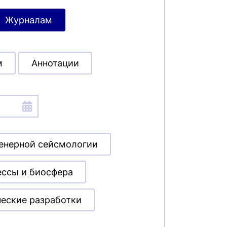
Журналам
м
Аннотации
енерной сейсмологии
ессы и биосфера
ческие разработки