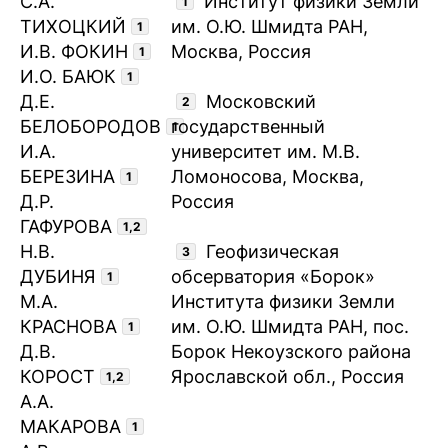
С.А.
Институт физики Земли
1
ТИХОЦКИЙ
им. О.Ю. Шмидта РАН,
1
И.В. ФОКИН
Москва, Россия
1
И.О. БАЮК
1
Д.Е.
Московский
2
БЕЛОБОРОДОВ
государственный
1
И.А.
университет им. М.В.
БЕРЕЗИНА
Ломоносова, Москва,
1
Д.Р.
Россия
ГАФУРОВА
1,2
Н.В.
Геофизическая
3
ДУБИНЯ
обсерватория «Борок»
1
М.А.
Института физики Земли
КРАСНОВА
им. О.Ю. Шмидта РАН, пос.
1
Д.В.
Борок Некоузского района
КОРОСТ
Ярославской обл., Россия
1,2
А.А.
МАКАРОВА
1