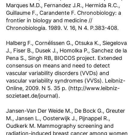
Marques M.D., Fernandez J.R., Hermida R.C.,
Guillaume F., Carandente F. Chronobiology: a
frontier in biology and medicine //
Chronobiologia. 1989. V. 16, N 4. P.383-408.
Halberg F., Cornélissen G., Otsuka K., Siegelova
J., Fiser B., Dusek J., Homolka P., Sanchez de la
Pena S., Singh RB, BIOCOS project. Extended
consensus on means and need to detect
vascular variability disorders (VVDs) and
vascular variability syndromes (VVSs). Leibniz-
Online, 2009. N 5. 35 p. (http://www.leibniz-
sozietaet.de/journal).
Jansen-Van Der Weide M., De Bock G., Greuter
M., Jansen L., Oosterwijk J., Pijnappel R.,
Oudkerk M. Mammography screening and
radiation-induced breast cancer among women