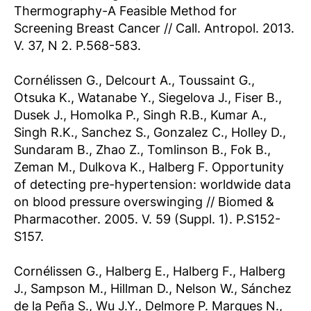
Thermography-A Feasible Method for
Screening Breast Cancer // Call. Antropol. 2013.
V. 37, N 2. P.568-583.
Cornélissen G., Delcourt A., Toussaint G.,
Otsuka K., Watanabe Y., Siegelova J., Fiser B.,
Dusek J., Homolka P., Singh R.B., Kumar A.,
Singh R.K., Sanchez S., Gonzalez C., Holley D.,
Sundaram B., Zhao Z., Tomlinson B., Fok B.,
Zeman M., Dulkova K., Halberg F. Opportunity
of detecting pre-hypertension: worldwide data
on blood pressure overswinging // Biomed &
Pharmacother. 2005. V. 59 (Suppl. 1). Р.S152-
S157.
Cornélissen G., Halberg E., Halberg F., Halberg
J., Sampson M., Hillman D., Nelson W., Sánchez
de la Peña S., Wu J.Y., Delmore P. Marques N.,