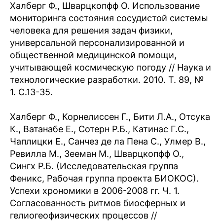
Халберг Ф., Шварцкопфф О. Использование
мониторинга состояния сосудистой системы
человека для решения задач физики,
универсальной персонализированной и
общественной медицинской помощи,
учитывающей космическую погоду // Наука и
технологические разработки. 2010. Т. 89, №
1. С.13-35.
Халберг Ф., Корнелиссен Г., Бити Л.А., Отсука
К., Ватанабе Е., Сотерн Р.Б., Катинас Г.С.,
Чаплицки Е., Санчез де ла Пена С., Улмер В.,
Ревилла М., Зееман М., Шварцкопфф О.,
Сингх Р.Б. (Исследовательская группа
Феникс, Рабочая группа проекта БИОКОС).
Успехи хрономики в 2006-2008 гг. Ч. 1.
Согласованность ритмов биосферных и
гелиогеофизических процессов //