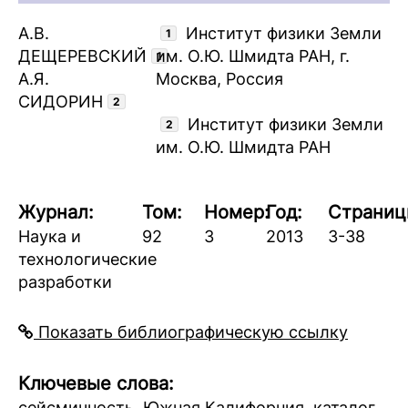
А.В.
Институт физики Земли
1
ДЕЩЕРЕВСКИЙ
им. О.Ю. Шмидта РАН, г.
1
А.Я.
Москва, Россия
СИДОРИН
2
Институт физики Земли
2
им. О.Ю. Шмидта РАН
Журнал:
Том:
Номер:
Год:
Страниц
Наука и
92
3
2013
3-38
технологические
разработки
Показать библиографическую ссылку
Ключевые слова:
сейсмичность, Южная Калифорния, каталог