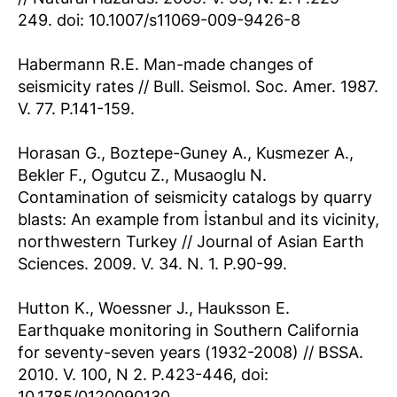
249. doi: 10.1007/s11069-009-9426-8
Habermann R.E. Man-made changes of
seismicity rates // Bull. Seismol. Soc. Amer. 1987.
V. 77. P.141-159.
Horasan G., Boztepe-Guney A., Kusmezer A.,
Bekler F., Ogutcu Z., Musaoglu N.
Contamination of seismicity catalogs by quarry
blasts: An example from İstanbul and its vicinity,
northwestern Turkey // Journal of Asian Earth
Sciences. 2009. V. 34. N. 1. P.90-99.
Hutton K., Woessner J., Hauksson E.
Earthquake monitoring in Southern California
for seventy-seven years (1932-2008) // BSSA.
2010. V. 100, N 2. P.423-446, doi:
10.1785/0120090130.