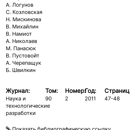
А. Логунов
С. Козловская
Н. Мискинова
В. Михайлин
В. Намиот
А. Николаев
М. Панасюк
В. Пустовойт
А. Черепащук
Б. Швилкин
Журнал:
Том:
Номер:
Год:
Страниц
Наука и
90
2
2011
47-48
технологические
разработки
Показать библиографическую ссылку